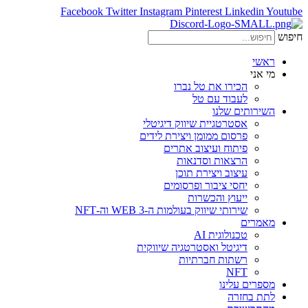
Facebook
Twitter
Instagram
Pinterest
Linkedin
Youtube
חיפוש
ראשי
מי אני
הכירו את טל נברו
לעבוד עם טל
השירותים שלנו
אסטרטגיית שיווק דיגיטלי
פרסום ממומן ויצירת לידים
פיתוח ועיצוב אתרים
הרצאות וסדנאות
עיצוב ויצירת תוכן
יחסי ציבור ופרסומים
ייעוץ והכשרות
שירותי שיווק בעולמות ה-WEB 3 וה-NFT
מאמרים
טכנולוגית AI
דיגיטל ואסטרטגיה שיווקית
רשתות חברתיות
NFT
מספרים עלינו
לתת בחזרה