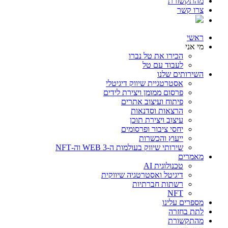
מהתקשורת
צרו קשר
ראשי
מי אני
הכירו את טל נברו
לעבוד עם טל
השירותים שלנו
אסטרטגיית שיווק דיגיטלי
פרסום ממומן ויצירת לידים
פיתוח ועיצוב אתרים
הרצאות וסדנאות
עיצוב ויצירת תוכן
יחסי ציבור ופרסומים
ייעוץ והכשרות
שירותי שיווק בעולמות ה-WEB 3 וה-NFT
מאמרים
טכנולוגית AI
דיגיטל ואסטרטגיה שיווקית
רשתות חברתיות
NFT
מספרים עלינו
לתת בחזרה
מהתקשורת