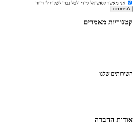
אני מאשר לסושיאל ליידי ולטל נברו לשלוח לי דיוור.
להצטרפות
קטגוריות מאמרים
כל המאמרים
מאמרים על
בינה מלאכותית
מאמרי דיגיטל
נושאים כלליים
לייף-סטייל
החיים בסרטוני וידאו
השירותים שלנו
שיווק ובניית נוכחות באינסטגרם
אסטרטגיה וניהול תוכן
קמפיינים ממומנים וכלי קידום
עיצוב ופיתוח אתרים ודפי נחיתה
הרצאות וסדנאות
אודות החברה
מי זו טל נברו