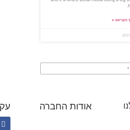
f
 הקריאה »
אודות החברה
עקב
ו
אינסטגרם
מי זו טל נברו
לעבוד עם טל