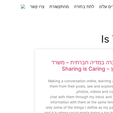
ם עלינו
לתת בחזרה
מהתקשורת
צרו קשר
ה במדיה חברתית – משרד
Sharing is 
Making a conversation online, learning
them from their posts, see and explore
photos, videos and co
chat with them through my inbox and 
information with them at the same tim
only some of the things I define as my p
and it is where social media being a big b