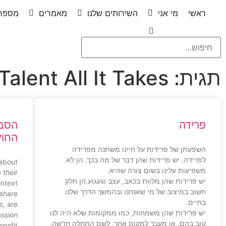
ראשי
מי אני
השירותים שלנו
מאמרים
מספרי
תגית: Is Talent All It Takes
פרידה
הסבר
החוץ – Caring
השפעתן של פרידות על חיינו משתנה מפרידה
לפרידה. יש פרידות שהן דבר של מה בכך. הן לא
 about
משפיעות עלינו בשום צורה שהיא.
 their
יש פרידות שהן מלוות בכאב, עצב וגעגוע.הן חלק
ntext,
חשוב במיצוב של מי שאנחנו ובהמשך הדרך שלנו
share
בחיים.
e, are
יש פרידות שהן משמחות, כמו ממקומות שלא היה לנו
assion
טוב בהם, או מעבר למקום אחר, לשם התחלה חדשה.
enefit