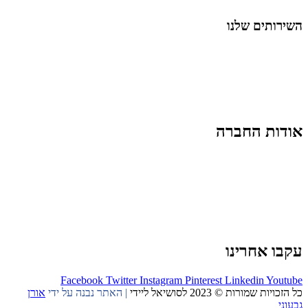
השירותים שלנו
שיווק ובניית נוכחות באינסטגרם
אסטרטגיה וניהול תוכן
קמפיינים ממומנים וכלי קידום
עיצוב ופיתוח אתרים ודפי נחיתה
הרצאות וסדנאות
אודות החברה
מי זו טל נברו
לעבוד עם טל
לקוחות מספרים
מהתקשורת:
עיתונות
|
טלוויזיה
תנאי האתר
צור קשר
עקבו אחרינו
Facebook
Twitter
Instagram
Pinterest
Linkedin
Youtube
כל הזכויות שמורות © 2023 לסושיאל ליידי
| האתר נבנה על ידי
אורן
גבעוני