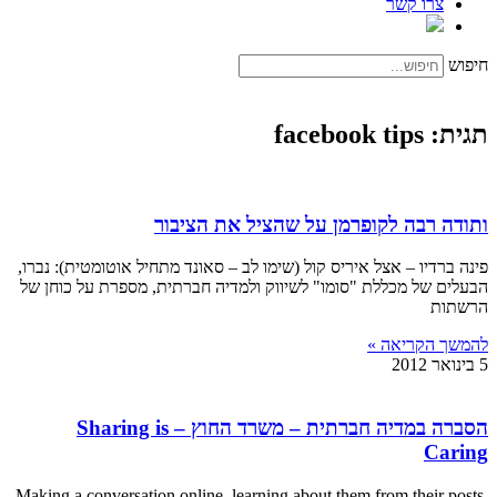
צרו קשר
חיפוש
תגית: facebook tips
ותודה רבה לקופרמן על שהציל את הציבור
פינה ברדיו – אצל איריס קול (שימו לב – סאונד מתחיל אוטומטית): נברו,
הבעלים של מכללת "סומו" לשיווק ולמדיה חברתית, מספרת על כוחן של
הרשתות
להמשך הקריאה »
5 בינואר 2012
הסברה במדיה חברתית – משרד החוץ – Sharing is
Caring
Making a conversation online, learning about them from their posts,