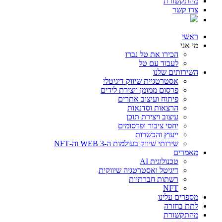
מהתקשורת
צרו קשר
ראשי
מי אני
הכירו את טל נברו
לעבוד עם טל
השירותים שלנו
אסטרטגיית שיווק דיגיטלי
פרסום ממומן ויצירת לידים
פיתוח ועיצוב אתרים
הרצאות וסדנאות
עיצוב ויצירת תוכן
יחסי ציבור ופרסומים
ייעוץ והכשרות
שירותי שיווק בעולמות ה-WEB 3 וה-NFT
מאמרים
טכנולוגית AI
דיגיטל ואסטרטגיה שיווקית
רשתות חברתיות
NFT
מספרים עלינו
לתת בחזרה
מהתקשורת