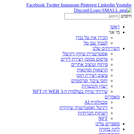
Facebook
Twitter
Instagram
Pinterest
Linkedin
Youtube
חיפוש
ראשי
מי אני
הכירו את טל נברו
לעבוד עם טל
השירותים שלנו
אסטרטגיית שיווק דיגיטלי
פרסום ממומן ויצירת לידים
פיתוח ועיצוב אתרים
הרצאות וסדנאות
עיצוב ויצירת תוכן
יחסי ציבור ופרסומים
ייעוץ והכשרות
שירותי שיווק בעולמות ה-WEB 3 וה-NFT
מאמרים
טכנולוגית AI
דיגיטל ואסטרטגיה שיווקית
רשתות חברתיות
NFT
מספרים עלינו
לתת בחזרה