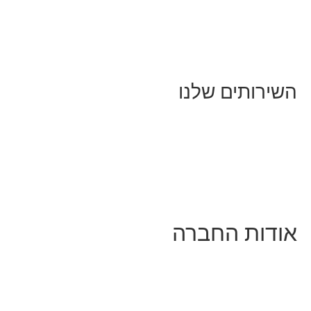
נושאים כלליים
לייף-סטייל
החיים בסרטוני וידאו
השירותים שלנו
שיווק ובניית נוכחות באינסטגרם
אסטרטגיה וניהול תוכן
קמפיינים ממומנים וכלי קידום
עיצוב ופיתוח אתרים ודפי נחיתה
הרצאות וסדנאות
אודות החברה
מי זו טל נברו
לעבוד עם טל
לקוחות מספרים