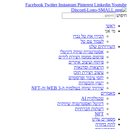
Facebook
Twitter
Instagram
Pinterest
Linkedin
Youtube
חיפוש
ראשי
מי אני
הכירו את טל נברו
לעבוד עם טל
השירותים שלנו
אסטרטגיית שיווק דיגיטלי
פרסום ממומן ויצירת לידים
פיתוח ועיצוב אתרים
הרצאות וסדנאות
עיצוב ויצירת תוכן
יחסי ציבור ופרסומים
ייעוץ והכשרות
שירותי שיווק בעולמות ה-WEB 3 וה-NFT
מאמרים
טכנולוגית AI
דיגיטל ואסטרטגיה שיווקית
רשתות חברתיות
NFT
מספרים עלינו
לתת בחזרה