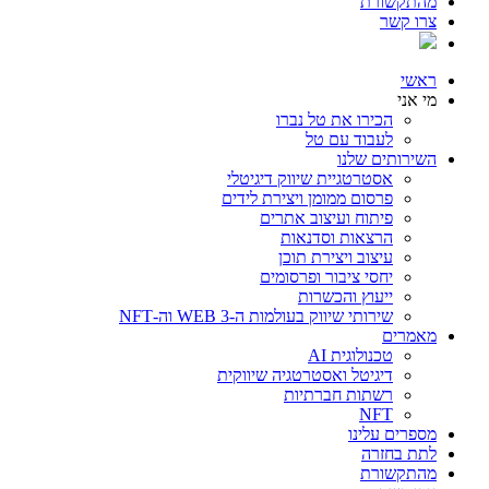
מהתקשורת
צרו קשר
ראשי
מי אני
הכירו את טל נברו
לעבוד עם טל
השירותים שלנו
אסטרטגיית שיווק דיגיטלי
פרסום ממומן ויצירת לידים
פיתוח ועיצוב אתרים
הרצאות וסדנאות
עיצוב ויצירת תוכן
יחסי ציבור ופרסומים
ייעוץ והכשרות
שירותי שיווק בעולמות ה-WEB 3 וה-NFT
מאמרים
טכנולוגית AI
דיגיטל ואסטרטגיה שיווקית
רשתות חברתיות
NFT
מספרים עלינו
לתת בחזרה
מהתקשורת