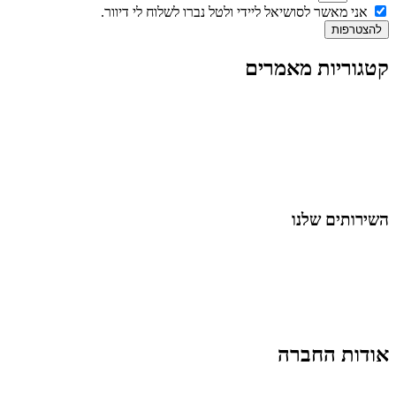
אני מאשר לסושיאל ליידי ולטל נברו לשלוח לי דיוור.
להצטרפות
קטגוריות מאמרים
כל המאמרים
מאמרים על
בינה מלאכותית
מאמרי דיגיטל
נושאים כלליים
לייף-סטייל
החיים בסרטוני וידאו
השירותים שלנו
שיווק ובניית נוכחות באינסטגרם
אסטרטגיה וניהול תוכן
קמפיינים ממומנים וכלי קידום
עיצוב ופיתוח אתרים ודפי נחיתה
הרצאות וסדנאות
אודות החברה
מי זו טל נברו