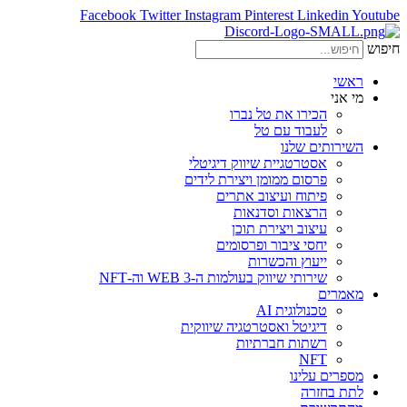
Facebook
Twitter
Instagram
Pinterest
Linkedin
Youtube
חיפוש
ראשי
מי אני
הכירו את טל נברו
לעבוד עם טל
השירותים שלנו
אסטרטגיית שיווק דיגיטלי
פרסום ממומן ויצירת לידים
פיתוח ועיצוב אתרים
הרצאות וסדנאות
עיצוב ויצירת תוכן
יחסי ציבור ופרסומים
ייעוץ והכשרות
שירותי שיווק בעולמות ה-WEB 3 וה-NFT
מאמרים
טכנולוגית AI
דיגיטל ואסטרטגיה שיווקית
רשתות חברתיות
NFT
מספרים עלינו
לתת בחזרה