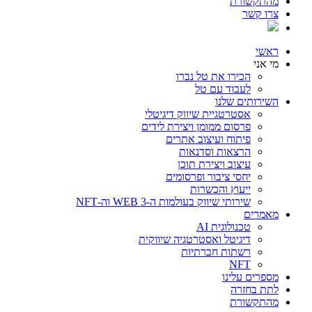
מהתקשורת
צרו קשר
ראשי
מי אני
הכירו את טל נברו
לעבוד עם טל
השירותים שלנו
אסטרטגיית שיווק דיגיטלי
פרסום ממומן ויצירת לידים
פיתוח ועיצוב אתרים
הרצאות וסדנאות
עיצוב ויצירת תוכן
יחסי ציבור ופרסומים
ייעוץ והכשרות
שירותי שיווק בעולמות ה-WEB 3 וה-NFT
מאמרים
טכנולוגית AI
דיגיטל ואסטרטגיה שיווקית
רשתות חברתיות
NFT
מספרים עלינו
לתת בחזרה
מהתקשורת