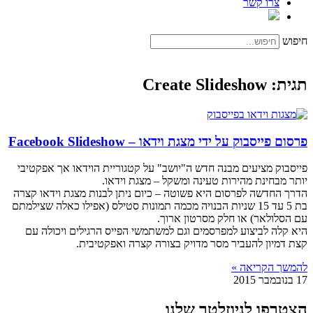
צרו קשר
חיפוש
תגית: Create Slideshow
פרסום פייסבוק על ידי מצגת וידאו – Facebook Slideshow
פייסבוק מציעים מבנה חדש ה"יושב" על קטגוריית הוידאו אך אפקטיבי
יותר מבחינת מהירות טעינה ומשקל – מצגת וידאו.
הדרך החדשה לפרסום היא פשוטה – כיום ניתן לבנות מצגת וידאו קצרה
בת 5 עד 15 שניות הבנויה מכמה תמונות סטילס (אפילו כאלה שצילמתם
עם הסלולאר) או חלק מסרטון ארוך.
היא קלה לביצוע למפרסמים וגם למשתמשי הפייס הרגילים ויכולה עם
קצת דמיון להעביר מסר מדויק בצורה קצרה ואפקטיבית.
להמשך הקריאה »
17 בנובמבר 2015
הצטרפו לניוזלטר שלנו