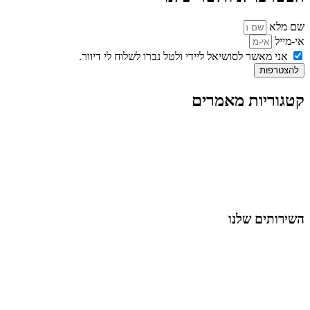
שם מלא
אי-מייל
אני מאשר לסושיאל ליידי ולטל נברו לשלוח לי דיוור.
להצטרפות
קטגוריות מאמרים
כל המאמרים
מאמרים על
בינה מלאכותית
מאמרי דיגיטל
נושאים כלליים
לייף-סטייל
החיים בסרטוני וידאו
השירותים שלנו
שיווק ובניית נוכחות באינסטגרם
אסטרטגיה וניהול תוכן
קמפיינים ממומנים וכלי קידום
עיצוב ופיתוח אתרים ודפי נחיתה
הרצאות וסדנאות