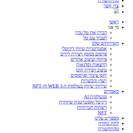
מהתקשורת
צרו קשר
ראשי
מי אני
הכירו את טל נברו
לעבוד עם טל
השירותים שלנו
אסטרטגיית שיווק דיגיטלי
פרסום ממומן ויצירת לידים
פיתוח ועיצוב אתרים
הרצאות וסדנאות
עיצוב ויצירת תוכן
יחסי ציבור ופרסומים
ייעוץ והכשרות
שירותי שיווק בעולמות ה-WEB 3 וה-NFT
מאמרים
טכנולוגית AI
דיגיטל ואסטרטגיה שיווקית
רשתות חברתיות
NFT
מספרים עלינו
לתת בחזרה
מהתקשורת