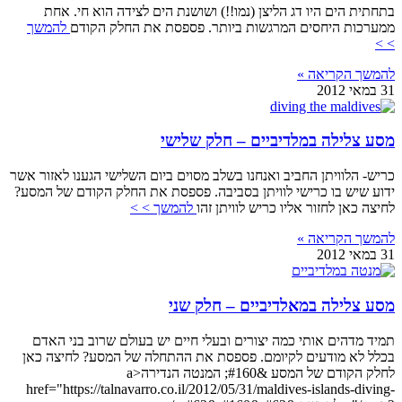
בתחתית הים היו דג הליצן (נמו!!) ושושנת הים לצידה הוא חי. אחת
ממערכות היחסים המרגשות ביותר. פספסת את החלק הקודם
להמשך
> >
להמשך הקריאה »
31 במאי 2012
מסע צלילה במלדיביים – חלק שלישי
כריש- הלוויתן החביב ואנחנו בשלב מסוים ביום השלישי הגענו לאזור אשר
ידוע שיש בו כרישי לוויתן בסביבה. פספסת את החלק הקודם של המסע?
לחיצה כאן לחזור אליו כריש לוויתן זהו
להמשך > >
להמשך הקריאה »
31 במאי 2012
מסע צלילה במאלדיביים – חלק שני
תמיד מדהים אותי כמה יצורים ובעלי חיים יש בעולם שרוב בני האדם
בכלל לא מודעים לקיומם. פספסת את ההתחלה של המסע? לחיצה כאן
לחלק הקודם של המסע &#160; המנטה הנדירה<a
href="https://talnavarro.co.il/2012/05/31/maldives-islands-diving-