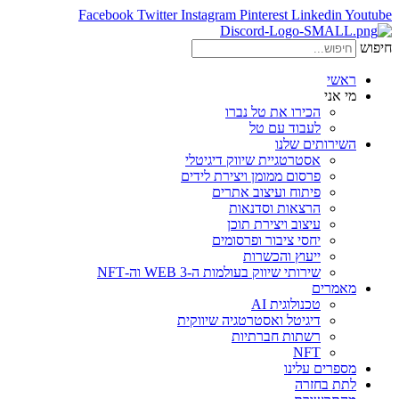
Facebook
Twitter
Instagram
Pinterest
Linkedin
Youtube
חיפוש
ראשי
מי אני
הכירו את טל נברו
לעבוד עם טל
השירותים שלנו
אסטרטגיית שיווק דיגיטלי
פרסום ממומן ויצירת לידים
פיתוח ועיצוב אתרים
הרצאות וסדנאות
עיצוב ויצירת תוכן
יחסי ציבור ופרסומים
ייעוץ והכשרות
שירותי שיווק בעולמות ה-WEB 3 וה-NFT
מאמרים
טכנולוגית AI
דיגיטל ואסטרטגיה שיווקית
רשתות חברתיות
NFT
מספרים עלינו
לתת בחזרה