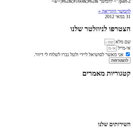
part-2/"> להמשך &#62;&#160;&#62;</a>
להמשך הקריאה »
31 במאי 2012
הצטרפו לניוזלטר שלנו
שם מלא
אי-מייל
אני מאשר לסושיאל ליידי ולטל נברו לשלוח לי דיוור.
להצטרפות
קטגוריות מאמרים
כל המאמרים
מאמרים על
בינה מלאכותית
מאמרי דיגיטל
נושאים כלליים
לייף-סטייל
החיים בסרטוני וידאו
השירותים שלנו