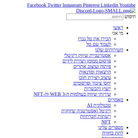
Facebook
Twitter
Instagram
Pinterest
Linkedin
Youtube
חיפוש
ראשי
מי אני
הכירו את טל נברו
לעבוד עם טל
השירותים שלנו
אסטרטגיית שיווק דיגיטלי
פרסום ממומן ויצירת לידים
פיתוח ועיצוב אתרים
הרצאות וסדנאות
עיצוב ויצירת תוכן
יחסי ציבור ופרסומים
ייעוץ והכשרות
שירותי שיווק בעולמות ה-WEB 3 וה-NFT
מאמרים
טכנולוגית AI
דיגיטל ואסטרטגיה שיווקית
רשתות חברתיות
NFT
מספרים עלינו
לתת בחזרה