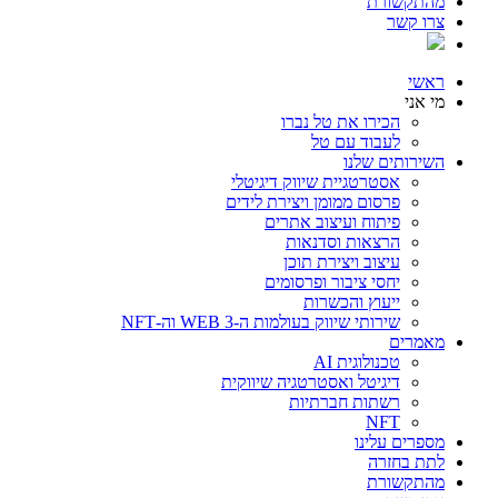
מהתקשורת
צרו קשר
ראשי
מי אני
הכירו את טל נברו
לעבוד עם טל
השירותים שלנו
אסטרטגיית שיווק דיגיטלי
פרסום ממומן ויצירת לידים
פיתוח ועיצוב אתרים
הרצאות וסדנאות
עיצוב ויצירת תוכן
יחסי ציבור ופרסומים
ייעוץ והכשרות
שירותי שיווק בעולמות ה-WEB 3 וה-NFT
מאמרים
טכנולוגית AI
דיגיטל ואסטרטגיה שיווקית
רשתות חברתיות
NFT
מספרים עלינו
לתת בחזרה
מהתקשורת