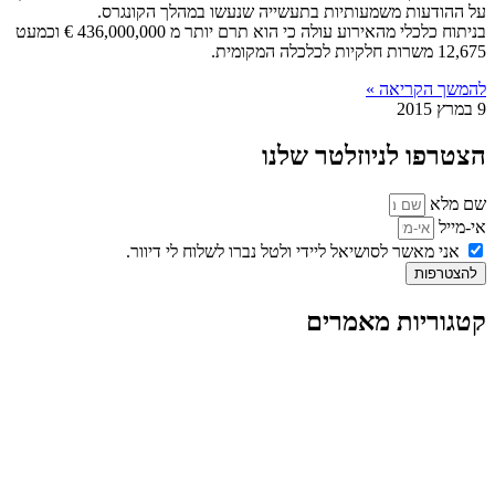
על ההודעות משמעותיות בתעשייה שנעשו במהלך הקונגרס.
בניתוח כלכלי מהאירוע עולה כי הוא תרם יותר מ 436,000,000 € וכמעט
12,675 משרות חלקיות לכלכלה המקומית.
להמשך הקריאה »
9 במרץ 2015
הצטרפו לניוזלטר שלנו
שם מלא
אי-מייל
אני מאשר לסושיאל ליידי ולטל נברו לשלוח לי דיוור.
להצטרפות
קטגוריות מאמרים
כל המאמרים
מאמרים על
בינה מלאכותית
מאמרי דיגיטל
נושאים כלליים
לייף-סטייל
החיים בסרטוני וידאו