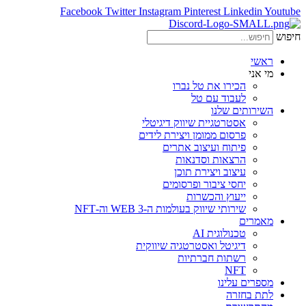
Facebook
Twitter
Instagram
Pinterest
Linkedin
Youtube
חיפוש
ראשי
מי אני
הכירו את טל נברו
לעבוד עם טל
השירותים שלנו
אסטרטגיית שיווק דיגיטלי
פרסום ממומן ויצירת לידים
פיתוח ועיצוב אתרים
הרצאות וסדנאות
עיצוב ויצירת תוכן
יחסי ציבור ופרסומים
ייעוץ והכשרות
שירותי שיווק בעולמות ה-WEB 3 וה-NFT
מאמרים
טכנולוגית AI
דיגיטל ואסטרטגיה שיווקית
רשתות חברתיות
NFT
מספרים עלינו
לתת בחזרה