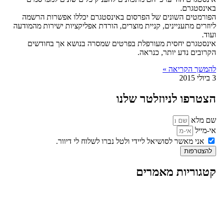
באינסטגרם.
הפורמטים השונים של הפרסום באינסטגרם יכללו אפשרות הרשמה
ליוזרים מתעניינים, קניית מוצרים, הורדת אפליקציות ישירות מהמודעה
ועוד.
אינסטגרם יחסית מעורפלת בפרטים שמסרה בנושא אך בחודשים
הקרובים נדע יותר, כנראה.
להמשך הקריאה »
3 ביולי 2015
הצטרפו לניוזלטר שלנו
שם מלא
אי-מייל
אני מאשר לסושיאל ליידי ולטל נברו לשלוח לי דיוור.
להצטרפות
קטגוריות מאמרים
כל המאמרים
מאמרים על
בינה מלאכותית
מאמרי דיגיטל
נושאים כלליים