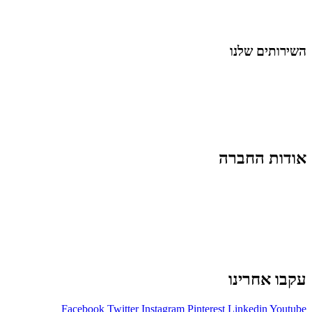
לייף-סטייל
החיים בסרטוני וידאו
השירותים שלנו
שיווק ובניית נוכחות באינסטגרם
אסטרטגיה וניהול תוכן
קמפיינים ממומנים וכלי קידום
עיצוב ופיתוח אתרים ודפי נחיתה
הרצאות וסדנאות
אודות החברה
מי זו טל נברו
לעבוד עם טל
לקוחות מספרים
מהתקשורת:
עיתונות
|
טלוויזיה
תנאי האתר
צור קשר
עקבו אחרינו
Facebook
Twitter
Instagram
Pinterest
Linkedin
Youtube