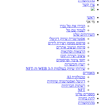
מהתקשורת
צרו קשר
ראשי
מי אני
הכירו את טל נברו
לעבוד עם טל
השירותים שלנו
אסטרטגיית שיווק דיגיטלי
פרסום ממומן ויצירת לידים
פיתוח ועיצוב אתרים
הרצאות וסדנאות
עיצוב ויצירת תוכן
יחסי ציבור ופרסומים
ייעוץ והכשרות
שירותי שיווק בעולמות ה-WEB 3 וה-NFT
מאמרים
טכנולוגית AI
דיגיטל ואסטרטגיה שיווקית
רשתות חברתיות
NFT
מספרים עלינו
לתת בחזרה
מהתקשורת