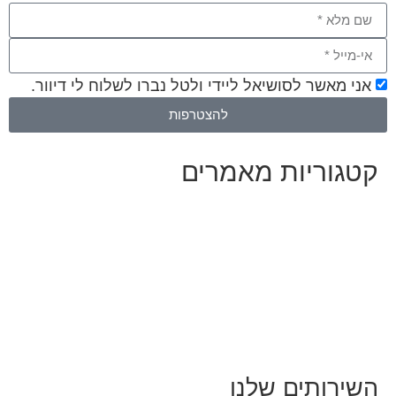
אני מאשר לסושיאל ליידי ולטל נברו לשלוח לי דיוור.
להצטרפות
קטגוריות מאמרים
כל המאמרים
מאמרים על
בינה מלאכותית
מאמרי דיגיטל
נושאים כלליים
לייף-סטייל
החיים בסרטוני וידאו
השירותים שלנו