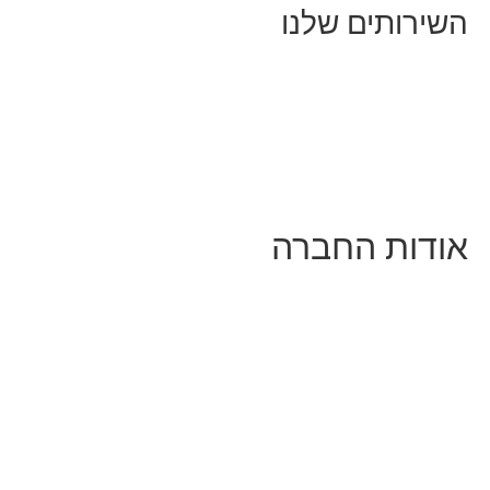
השירותים שלנו
שיווק ובניית נוכחות באינסטגרם
אסטרטגיה וניהול תוכן
קמפיינים ממומנים וכלי קידום
עיצוב ופיתוח אתרים ודפי נחיתה
הרצאות וסדנאות
אודות החברה
מי זו טל נברו
לעבוד עם טל
לקוחות מספרים
מהתקשורת:
עיתונות
|
טלוויזיה
תנאי האתר
צור קשר