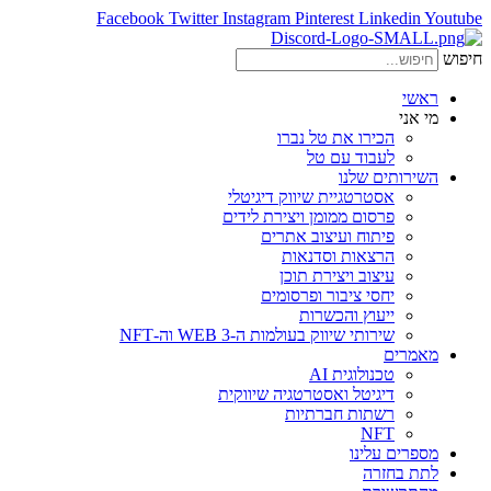
Facebook
Twitter
Instagram
Pinterest
Linkedin
Youtube
חיפוש
ראשי
מי אני
הכירו את טל נברו
לעבוד עם טל
השירותים שלנו
אסטרטגיית שיווק דיגיטלי
פרסום ממומן ויצירת לידים
פיתוח ועיצוב אתרים
הרצאות וסדנאות
עיצוב ויצירת תוכן
יחסי ציבור ופרסומים
ייעוץ והכשרות
שירותי שיווק בעולמות ה-WEB 3 וה-NFT
מאמרים
טכנולוגית AI
דיגיטל ואסטרטגיה שיווקית
רשתות חברתיות
NFT
מספרים עלינו
לתת בחזרה