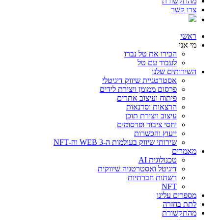
מהתקשורת
צרו קשר
ראשי
מי אני
הכירו את טל נברו
לעבוד עם טל
השירותים שלנו
אסטרטגיית שיווק דיגיטלי
פרסום ממומן ויצירת לידים
פיתוח ועיצוב אתרים
הרצאות וסדנאות
עיצוב ויצירת תוכן
יחסי ציבור ופרסומים
ייעוץ והכשרות
שירותי שיווק בעולמות ה-WEB 3 וה-NFT
מאמרים
טכנולוגית AI
דיגיטל ואסטרטגיה שיווקית
רשתות חברתיות
NFT
מספרים עלינו
לתת בחזרה
מהתקשורת