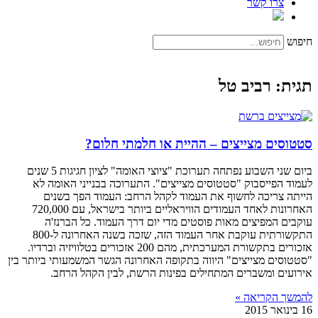
צרו קשר
חיפוש
תגית: רביב טל
סטטוסים מצייצים – ההיית או חלמתי חלום?
ביום שני השבוע נפתחה תערוכת "ציוצי האומה" לציון חגיגות 5 שנים
לעמוד הפייסבוק "סטטוסים מצייצים". התערוכה בבנייני האומה לא
הייתה צריכה לחשוף את העמוד לקהל הרחב: העמוד הפך בשנים
האחרונות לאחד העמודים הוויראליים ביותר בישראל, עם 720,000
עוקבים המפיצים מאות פוסטים מדי יום דרך העמוד. כל הברנז'ה
התקשורתית עוקבת אחר העמוד הזה, שזכה בשנה האחרונה ל-800
אזכורים בתקשורת המערכתית, מהם 200 אזכורים בטלוויזיה וברדיו.
"סטטוסים מצייצים" היווה בתקופה האחרונה הגשר המשמעותי ביותר בין
אירועים ומשברים המתחילים בפינות הרשת, לבין הקהל הרחב.
להמשך הקריאה »
16 בינואר 2015