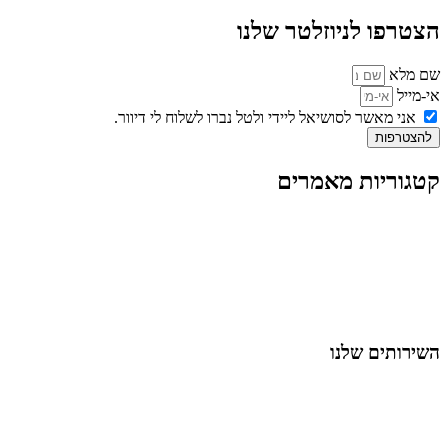
הצטרפו לניוזלטר שלנו
שם מלא
אי-מייל
אני מאשר לסושיאל ליידי ולטל נברו לשלוח לי דיוור.
להצטרפות
קטגוריות מאמרים
כל המאמרים
מאמרים על
בינה מלאכותית
מאמרי דיגיטל
נושאים כלליים
לייף-סטייל
החיים בסרטוני וידאו
השירותים שלנו
שיווק ובניית נוכחות באינסטגרם
אסטרטגיה וניהול תוכן
קמפיינים ממומנים וכלי קידום
עיצוב ופיתוח אתרים ודפי נחיתה