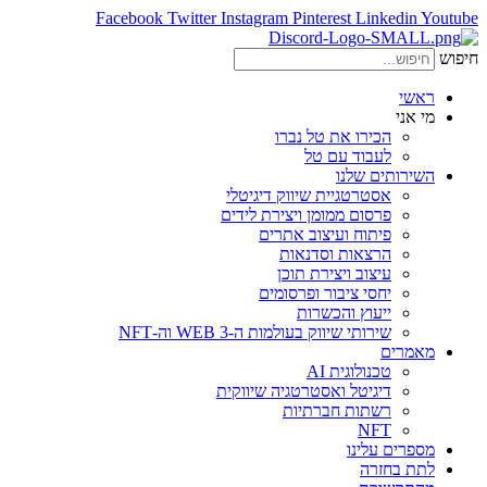
Facebook
Twitter
Instagram
Pinterest
Linkedin
Youtube
חיפוש
ראשי
מי אני
הכירו את טל נברו
לעבוד עם טל
השירותים שלנו
אסטרטגיית שיווק דיגיטלי
פרסום ממומן ויצירת לידים
פיתוח ועיצוב אתרים
הרצאות וסדנאות
עיצוב ויצירת תוכן
יחסי ציבור ופרסומים
ייעוץ והכשרות
שירותי שיווק בעולמות ה-WEB 3 וה-NFT
מאמרים
טכנולוגית AI
דיגיטל ואסטרטגיה שיווקית
רשתות חברתיות
NFT
מספרים עלינו
לתת בחזרה