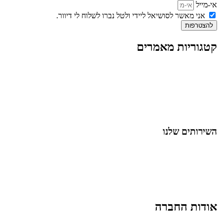
אי-מייל
אני מאשר לסושיאל ליידי ולטל נברו לשלוח לי דיוור.
להצטרפות
קטגוריות מאמרים
כל המאמרים
מאמרים על
בינה מלאכותית
מאמרי דיגיטל
נושאים כלליים
לייף-סטייל
החיים בסרטוני וידאו
השירותים שלנו
שיווק ובניית נוכחות באינסטגרם
אסטרטגיה וניהול תוכן
קמפיינים ממומנים וכלי קידום
עיצוב ופיתוח אתרים ודפי נחיתה
הרצאות וסדנאות
אודות החברה