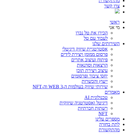
מהתקשורת
צרו קשר
ראשי
מי אני
הכירו את טל נברו
לעבוד עם טל
השירותים שלנו
אסטרטגיית שיווק דיגיטלי
פרסום ממומן ויצירת לידים
פיתוח ועיצוב אתרים
הרצאות וסדנאות
עיצוב ויצירת תוכן
יחסי ציבור ופרסומים
ייעוץ והכשרות
שירותי שיווק בעולמות ה-WEB 3 וה-NFT
מאמרים
טכנולוגית AI
דיגיטל ואסטרטגיה שיווקית
רשתות חברתיות
NFT
מספרים עלינו
לתת בחזרה
מהתקשורת