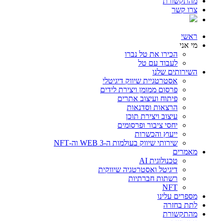
מהתקשורת
צרו קשר
ראשי
מי אני
הכירו את טל נברו
לעבוד עם טל
השירותים שלנו
אסטרטגיית שיווק דיגיטלי
פרסום ממומן ויצירת לידים
פיתוח ועיצוב אתרים
הרצאות וסדנאות
עיצוב ויצירת תוכן
יחסי ציבור ופרסומים
ייעוץ והכשרות
שירותי שיווק בעולמות ה-WEB 3 וה-NFT
מאמרים
טכנולוגית AI
דיגיטל ואסטרטגיה שיווקית
רשתות חברתיות
NFT
מספרים עלינו
לתת בחזרה
מהתקשורת