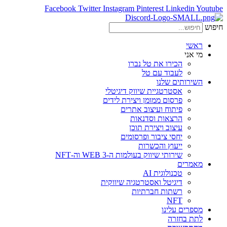
Facebook
Twitter
Instagram
Pinterest
Linkedin
Youtube
חיפוש
ראשי
מי אני
הכירו את טל נברו
לעבוד עם טל
השירותים שלנו
אסטרטגיית שיווק דיגיטלי
פרסום ממומן ויצירת לידים
פיתוח ועיצוב אתרים
הרצאות וסדנאות
עיצוב ויצירת תוכן
יחסי ציבור ופרסומים
ייעוץ והכשרות
שירותי שיווק בעולמות ה-WEB 3 וה-NFT
מאמרים
טכנולוגית AI
דיגיטל ואסטרטגיה שיווקית
רשתות חברתיות
NFT
מספרים עלינו
לתת בחזרה