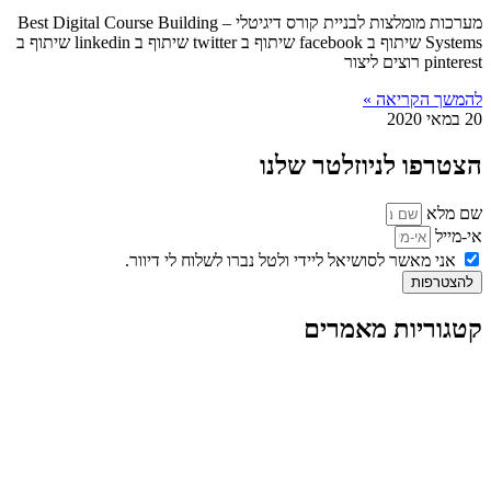
מערכות מומלצות לבניית קורס דיגיטלי – Best Digital Course Building
Systems שיתוף ב facebook שיתוף ב twitter שיתוף ב linkedin שיתוף ב
pinterest רוצים ליצור
להמשך הקריאה »
20 במאי 2020
הצטרפו לניוזלטר שלנו
שם מלא
אי-מייל
אני מאשר לסושיאל ליידי ולטל נברו לשלוח לי דיוור.
להצטרפות
קטגוריות מאמרים
כל המאמרים
מאמרים על
בינה מלאכותית
מאמרי דיגיטל
נושאים כלליים
לייף-סטייל
החיים בסרטוני וידאו