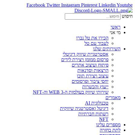
Facebook
Twitter
Instagram
Pinterest
Linkedin
Youtube
חיפוש
ראשי
מי אני
הכירו את טל נברו
לעבוד עם טל
השירותים שלנו
אסטרטגיית שיווק דיגיטלי
פרסום ממומן ויצירת לידים
פיתוח ועיצוב אתרים
הרצאות וסדנאות
עיצוב ויצירת תוכן
יחסי ציבור ופרסומים
ייעוץ והכשרות
שירותי שיווק בעולמות ה-WEB 3 וה-NFT
מאמרים
טכנולוגית AI
דיגיטל ואסטרטגיה שיווקית
רשתות חברתיות
NFT
מספרים עלינו
לתת בחזרה