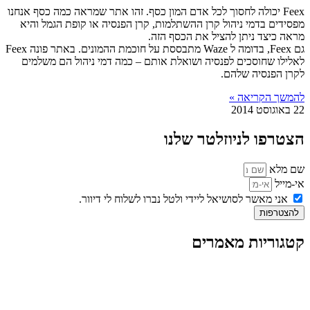
Feex יכולה לחסוך לכל אדם המון כסף. זהו אתר שמראה כמה כסף אנחנו
מפסידים בדמי ניהול קרן ההשתלמות, קרן הפנסיה או קופת הגמל והיא
מראה כיצד ניתן להציל את הכסף הזה.
גם Feex, בדומה ל Waze מתבססת על חוכמת ההמונים. באתר פונה Feex
לאלילו שחוסכים לפנסיה ושואלת אותם – כמה דמי ניהול הם משלמים
לקרן הפנסיה שלהם.
להמשך הקריאה »
22 באוגוסט 2014
הצטרפו לניוזלטר שלנו
שם מלא
אי-מייל
אני מאשר לסושיאל ליידי ולטל נברו לשלוח לי דיוור.
להצטרפות
קטגוריות מאמרים
כל המאמרים
מאמרים על
בינה מלאכותית
מאמרי דיגיטל
נושאים כלליים