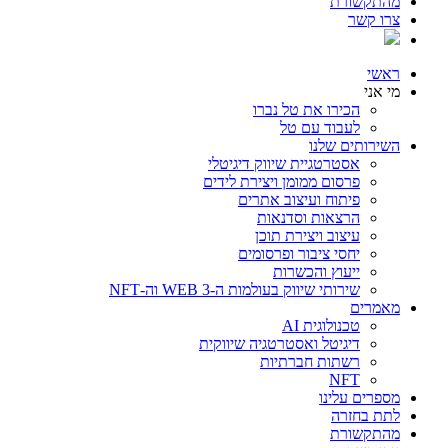
מהתקשורת
צרו קשר
ראשי
מי אני
הכירו את טל נברו
לעבוד עם טל
השירותים שלנו
אסטרטגיית שיווק דיגיטלי
פרסום ממומן ויצירת לידים
פיתוח ועיצוב אתרים
הרצאות וסדנאות
עיצוב ויצירת תוכן
יחסי ציבור ופרסומים
ייעוץ והכשרות
שירותי שיווק בעולמות ה-WEB 3 וה-NFT
מאמרים
טכנולוגית AI
דיגיטל ואסטרטגיה שיווקית
רשתות חברתיות
NFT
מספרים עלינו
לתת בחזרה
מהתקשורת