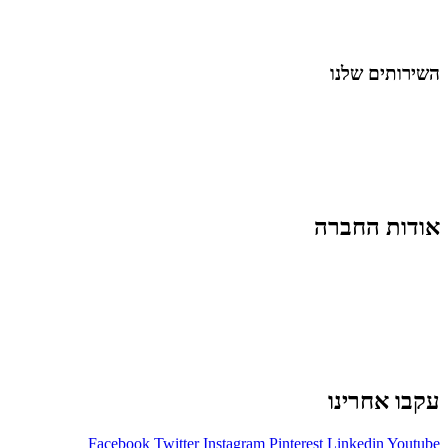
לייף-סטייל
החיים בסרטוני וידאו
השירותים שלנו
שיווק ובניית נוכחות באינסטגרם
אסטרטגיה וניהול תוכן
קמפיינים ממומנים וכלי קידום
עיצוב ופיתוח אתרים ודפי נחיתה
הרצאות וסדנאות
אודות החברה
מי זו טל נברו
לעבוד עם טל
לקוחות מספרים
מהתקשורת:
עיתונות
|
טלוויזיה
תנאי האתר
צור קשר
עקבו אחרינו
Facebook
Twitter
Instagram
Pinterest
Linkedin
Youtube