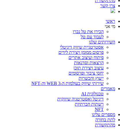
מהתקשורת
צרו קשר
ראשי
מי אני
הכירו את טל נברו
לעבוד עם טל
השירותים שלנו
אסטרטגיית שיווק דיגיטלי
פרסום ממומן ויצירת לידים
פיתוח ועיצוב אתרים
הרצאות וסדנאות
עיצוב ויצירת תוכן
יחסי ציבור ופרסומים
ייעוץ והכשרות
שירותי שיווק בעולמות ה-WEB 3 וה-NFT
מאמרים
טכנולוגית AI
דיגיטל ואסטרטגיה שיווקית
רשתות חברתיות
NFT
מספרים עלינו
לתת בחזרה
מהתקשורת