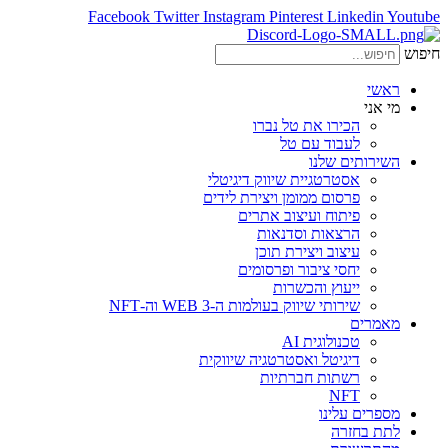
Facebook
Twitter
Instagram
Pinterest
Linkedin
Youtube
חיפוש
ראשי
מי אני
הכירו את טל נברו
לעבוד עם טל
השירותים שלנו
אסטרטגיית שיווק דיגיטלי
פרסום ממומן ויצירת לידים
פיתוח ועיצוב אתרים
הרצאות וסדנאות
עיצוב ויצירת תוכן
יחסי ציבור ופרסומים
ייעוץ והכשרות
שירותי שיווק בעולמות ה-WEB 3 וה-NFT
מאמרים
טכנולוגית AI
דיגיטל ואסטרטגיה שיווקית
רשתות חברתיות
NFT
מספרים עלינו
לתת בחזרה