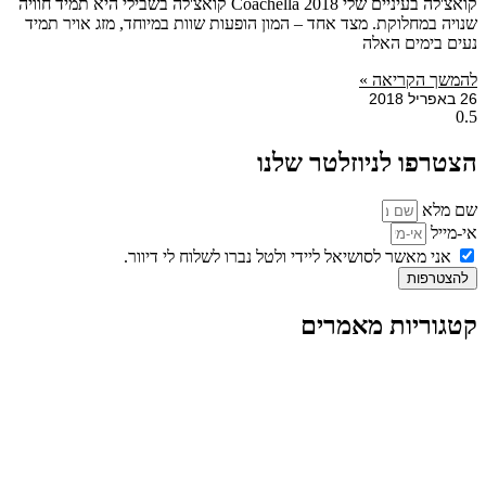
קואצ'לה בעיניים שלי 2018 Coachella קואצ'לה בשבילי היא תמיד חוויה
שנויה במחלוקת. מצד אחד – המון הופעות שוות במיוחד, מזג אויר תמיד
נעים בימים האלה
להמשך הקריאה »
26 באפריל 2018
הצטרפו לניוזלטר שלנו
שם מלא
אי-מייל
אני מאשר לסושיאל ליידי ולטל נברו לשלוח לי דיוור.
להצטרפות
קטגוריות מאמרים
כל המאמרים
מאמרים על
בינה מלאכותית
מאמרי דיגיטל
נושאים כלליים
לייף-סטייל
החיים בסרטוני וידאו