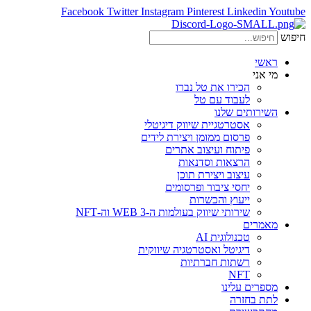
Facebook
Twitter
Instagram
Pinterest
Linkedin
Youtube
חיפוש
ראשי
מי אני
הכירו את טל נברו
לעבוד עם טל
השירותים שלנו
אסטרטגיית שיווק דיגיטלי
פרסום ממומן ויצירת לידים
פיתוח ועיצוב אתרים
הרצאות וסדנאות
עיצוב ויצירת תוכן
יחסי ציבור ופרסומים
ייעוץ והכשרות
שירותי שיווק בעולמות ה-WEB 3 וה-NFT
מאמרים
טכנולוגית AI
דיגיטל ואסטרטגיה שיווקית
רשתות חברתיות
NFT
מספרים עלינו
לתת בחזרה