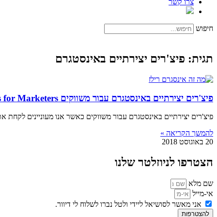
צרו קשר
חיפוש
תגית: פיצ'רים יצירתיים באינסטגרם
פיצ'רים יצירתיים באינסטגרם עבור משווקים Creative Instagram Features for Marketers
פיצ'רים יצירתיים באינסטגרם עבור משווקים כאשר אנו מעוניינים לקחת את 
להמשך הקריאה »
20 באוגוסט 2018
הצטרפו לניוזלטר שלנו
שם מלא
אי-מייל
אני מאשר לסושיאל ליידי ולטל נברו לשלוח לי דיוור.
להצטרפות