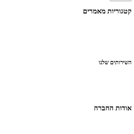
קטגוריות מאמרים
כל המאמרים
מאמרים על
בינה מלאכותית
מאמרי דיגיטל
נושאים כלליים
לייף-סטייל
החיים בסרטוני וידאו
השירותים שלנו
שיווק ובניית נוכחות באינסטגרם
אסטרטגיה וניהול תוכן
קמפיינים ממומנים וכלי קידום
עיצוב ופיתוח אתרים ודפי נחיתה
הרצאות וסדנאות
אודות החברה
מי זו טל נברו
לעבוד עם טל
לקוחות מספרים