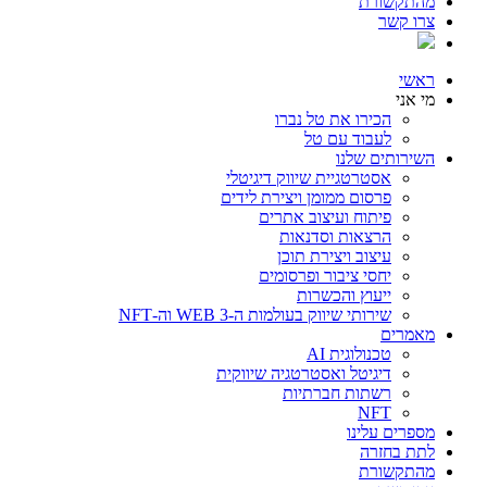
מהתקשורת
צרו קשר
ראשי
מי אני
הכירו את טל נברו
לעבוד עם טל
השירותים שלנו
אסטרטגיית שיווק דיגיטלי
פרסום ממומן ויצירת לידים
פיתוח ועיצוב אתרים
הרצאות וסדנאות
עיצוב ויצירת תוכן
יחסי ציבור ופרסומים
ייעוץ והכשרות
שירותי שיווק בעולמות ה-WEB 3 וה-NFT
מאמרים
טכנולוגית AI
דיגיטל ואסטרטגיה שיווקית
רשתות חברתיות
NFT
מספרים עלינו
לתת בחזרה
מהתקשורת