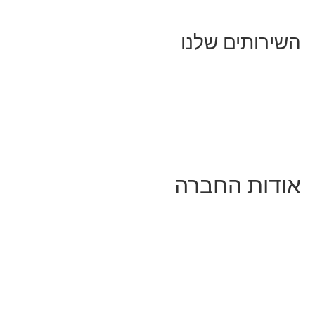
השירותים שלנו
שיווק ובניית נוכחות באינסטגרם
אסטרטגיה וניהול תוכן
קמפיינים ממומנים וכלי קידום
עיצוב ופיתוח אתרים ודפי נחיתה
הרצאות וסדנאות
אודות החברה
מי זו טל נברו
לעבוד עם טל
לקוחות מספרים
מהתקשורת:
עיתונות
|
טלוויזיה
תנאי האתר
צור קשר