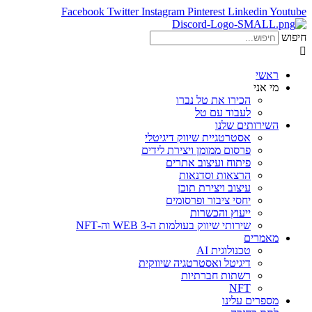
Facebook
Twitter
Instagram
Pinterest
Linkedin
Youtube
חיפוש
ראשי
מי אני
הכירו את טל נברו
לעבוד עם טל
השירותים שלנו
אסטרטגיית שיווק דיגיטלי
פרסום ממומן ויצירת לידים
פיתוח ועיצוב אתרים
הרצאות וסדנאות
עיצוב ויצירת תוכן
יחסי ציבור ופרסומים
ייעוץ והכשרות
שירותי שיווק בעולמות ה-WEB 3 וה-NFT
מאמרים
טכנולוגית AI
דיגיטל ואסטרטגיה שיווקית
רשתות חברתיות
NFT
מספרים עלינו