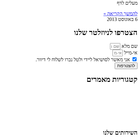
מעלים לדף
להמשך הקריאה »
6 באוגוסט 2013
הצטרפו לניוזלטר שלנו
שם מלא
אי-מייל
אני מאשר לסושיאל ליידי ולטל נברו לשלוח לי דיוור.
להצטרפות
קטגוריות מאמרים
כל המאמרים
מאמרים על
בינה מלאכותית
מאמרי דיגיטל
נושאים כלליים
לייף-סטייל
החיים בסרטוני וידאו
השירותים שלנו