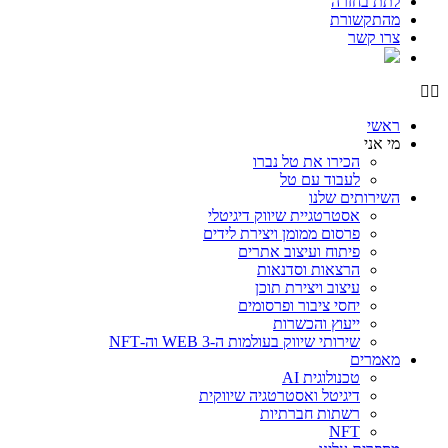
לתת בחזרה
מהתקשורת
צרו קשר
ראשי
מי אני
הכירו את טל נברו
לעבוד עם טל
השירותים שלנו
אסטרטגיית שיווק דיגיטלי
פרסום ממומן ויצירת לידים
פיתוח ועיצוב אתרים
הרצאות וסדנאות
עיצוב ויצירת תוכן
יחסי ציבור ופרסומים
ייעוץ והכשרות
שירותי שיווק בעולמות ה-WEB 3 וה-NFT
מאמרים
טכנולוגית AI
דיגיטל ואסטרטגיה שיווקית
רשתות חברתיות
NFT