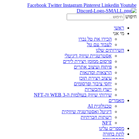
Facebook
Twitter
Instagram
Pinterest
Linkedin
Youtube
חיפוש
ראשי
מי אני
הכירו את טל נברו
לעבוד עם טל
השירותים שלנו
אסטרטגיית שיווק דיגיטלי
פרסום ממומן ויצירת לידים
פיתוח ועיצוב אתרים
הרצאות וסדנאות
עיצוב ויצירת תוכן
יחסי ציבור ופרסומים
ייעוץ והכשרות
שירותי שיווק בעולמות ה-WEB 3 וה-NFT
מאמרים
טכנולוגית AI
דיגיטל ואסטרטגיה שיווקית
רשתות חברתיות
NFT
מספרים עלינו
לתת בחזרה