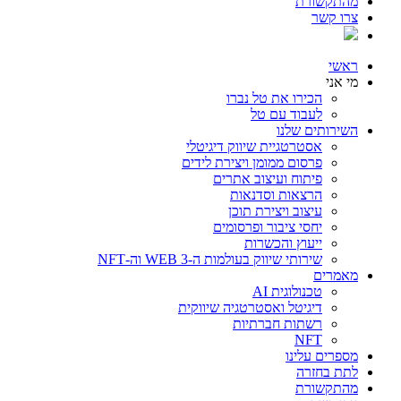
מהתקשורת
צרו קשר
ראשי
מי אני
הכירו את טל נברו
לעבוד עם טל
השירותים שלנו
אסטרטגיית שיווק דיגיטלי
פרסום ממומן ויצירת לידים
פיתוח ועיצוב אתרים
הרצאות וסדנאות
עיצוב ויצירת תוכן
יחסי ציבור ופרסומים
ייעוץ והכשרות
שירותי שיווק בעולמות ה-WEB 3 וה-NFT
מאמרים
טכנולוגית AI
דיגיטל ואסטרטגיה שיווקית
רשתות חברתיות
NFT
מספרים עלינו
לתת בחזרה
מהתקשורת