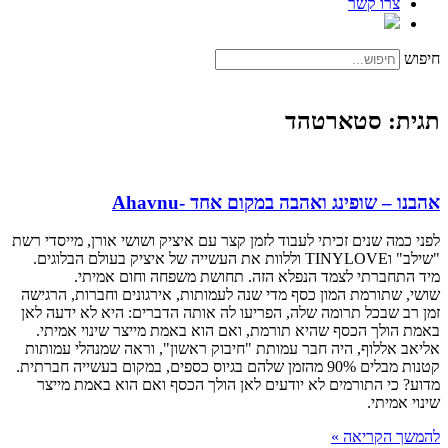
צרו קשר
חיפוש
תגית: סטארטהד
אהבנו – שופינג ואהבה במקום אחד -Ahavnu
לפני כמה שנים זכיתי לעבוד לזמן קצר עם איציק ושושי אורן, מייסדי רשת
"שילב" וTINYLOVE וללוות את העשייה של איציק בעולם הבלוגים.
מיד התחברתי לצמד הנפלא הזה. תחושת משפחה וחום אמיתי.
שושי, שתורמת המון כסף מדי שנה לעמותות, אירגונים וחברות, הרגישה
זמן רב שבכל תרומה שלה, הפריעו לה אותה הדברים: היא לא ידעה לאן
באמת הולך הכסף שהיא תורמת, ואם הוא באמת מייצר שינוי אמיתי.
אליאב אללוף, היה חבר עמותת "חיבוק ראשון", וראה שמנהלי עמותות
קטנות מבלים 90% מהזמן שלהם בגיוס כספים, במקום בעשייה חברתית.
מדוע? כי התורמים לא יודעים לאן הולך הכסף ואם הוא באמת מייצר
שינוי אמיתי.
להמשך הקריאה »