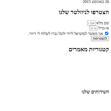
26 באוגוסט 2015
הצטרפו לניוזלטר שלנו
שם מלא
אי-מייל
אני מאשר לסושיאל ליידי ולטל נברו לשלוח לי דיוור.
להצטרפות
קטגוריות מאמרים
כל המאמרים
מאמרים על
בינה מלאכותית
מאמרי דיגיטל
נושאים כלליים
לייף-סטייל
החיים בסרטוני וידאו
השירותים שלנו
שיווק ובניית נוכחות באינסטגרם
אסטרטגיה וניהול תוכן
קמפיינים ממומנים וכלי קידום