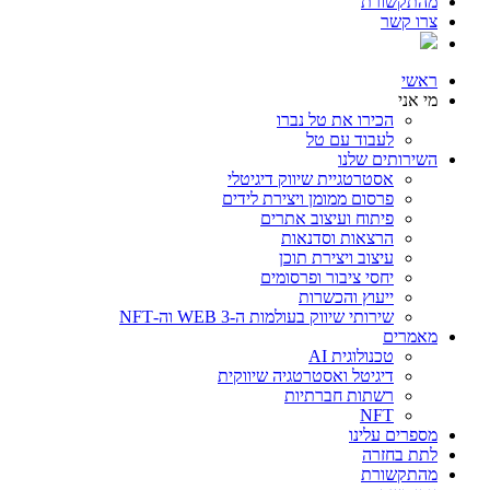
מהתקשורת
צרו קשר
ראשי
מי אני
הכירו את טל נברו
לעבוד עם טל
השירותים שלנו
אסטרטגיית שיווק דיגיטלי
פרסום ממומן ויצירת לידים
פיתוח ועיצוב אתרים
הרצאות וסדנאות
עיצוב ויצירת תוכן
יחסי ציבור ופרסומים
ייעוץ והכשרות
שירותי שיווק בעולמות ה-WEB 3 וה-NFT
מאמרים
טכנולוגית AI
דיגיטל ואסטרטגיה שיווקית
רשתות חברתיות
NFT
מספרים עלינו
לתת בחזרה
מהתקשורת