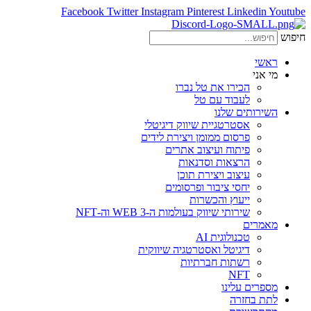
Facebook
Twitter
Instagram
Pinterest
Linkedin
Youtube
חיפוש
ראשי
מי אני
הכירו את טל נברו
לעבוד עם טל
השירותים שלנו
אסטרטגיית שיווק דיגיטלי
פרסום ממומן ויצירת לידים
פיתוח ועיצוב אתרים
הרצאות וסדנאות
עיצוב ויצירת תוכן
יחסי ציבור ופרסומים
ייעוץ והכשרות
שירותי שיווק בעולמות ה-WEB 3 וה-NFT
מאמרים
טכנולוגית AI
דיגיטל ואסטרטגיה שיווקית
רשתות חברתיות
NFT
מספרים עלינו
לתת בחזרה