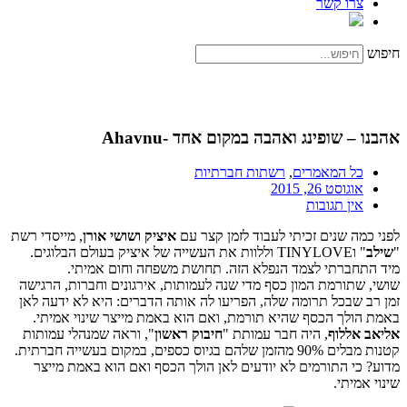
צרו קשר
חיפוש
אהבנו – שופינג ואהבה במקום אחד -Ahavnu
כל המאמרים
,
רשתות חברתיות
אוגוסט 26, 2015
אין תגובות
לפני כמה שנים זכיתי לעבוד לזמן קצר עם
איציק ושושי אורן
, מייסדי רשת
"
שילב
" וTINYLOVE וללוות את העשייה של איציק בעולם הבלוגים.
מיד התחברתי לצמד הנפלא הזה. תחושת משפחה וחום אמיתי.
שושי, שתורמת המון כסף מדי שנה לעמותות, אירגונים וחברות, הרגישה
זמן רב שבכל תרומה שלה, הפריעו לה אותה הדברים: היא לא ידעה לאן
באמת הולך הכסף שהיא תורמת, ואם הוא באמת מייצר שינוי אמיתי.
אליאב אללוף
, היה חבר עמותת "
חיבוק ראשון
", וראה שמנהלי עמותות
קטנות מבלים 90% מהזמן שלהם בגיוס כספים, במקום בעשייה חברתית.
מדוע? כי התורמים לא יודעים לאן הולך הכסף ואם הוא באמת מייצר
שינוי אמיתי.