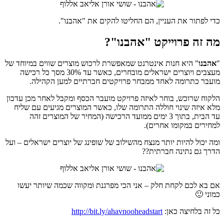
כדי לפתור את העניין, הם החליטו להקים את "אהבנו".
מה זה פרוייקט "אהבנו"?
"
אהבנו
" היא חנות אינטרנט שמאפשרת לרכוש מוצרים שווים במיוחד של
מעצבים ויוצרים ישראלים מובחרים, כאשר עד 30% מסך כל רכישה
מועבר כתרומה לאחד ממבחר פרויקטים חברתיים למען הקהילה.
הלקוח שרוכש, בוחר לאיזה פרויקט מועבר הכסף ומקבל לאחר מכן עדכון
מלא איזה שינוי חוללה התרומה שלו, כאשר המוצרים מגיעים עם שליח
עד הבית, בתוך 3 ימים ממועד הרכישה (המחיר של המוצרים זהה
למחירים במקומו אחרים).
ומה יכול להיות יותר מנצח מהשילוב של שופינג של יוצרים ישראלים – ועל
הדרך גם נתינה חברתית??
אם בא לכם לקחת חלק – אני הכי מפרגנת ומקווה שכמה שיותר יעשו
כמוני 🙂
כל זה בלחיצה כאן:
ahavnooheadstart
http://bit.ly/