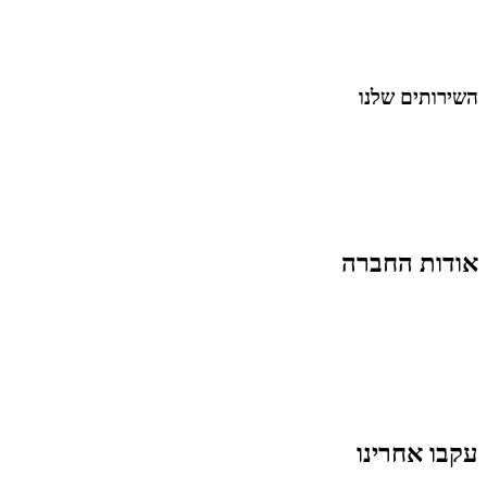
נושאים כלליים
לייף-סטייל
החיים בסרטוני וידאו
השירותים שלנו
שיווק ובניית נוכחות באינסטגרם
אסטרטגיה וניהול תוכן
קמפיינים ממומנים וכלי קידום
עיצוב ופיתוח אתרים ודפי נחיתה
הרצאות וסדנאות
אודות החברה
מי זו טל נברו
לעבוד עם טל
לקוחות מספרים
מהתקשורת:
עיתונות
|
טלוויזיה
תנאי האתר
צור קשר
עקבו אחרינו