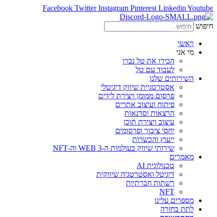
Facebook
Twitter
Instagram
Pinterest
Linkedin
Youtube
חיפוש
ראשי
מי אני
הכירו את טל נברו
לעבוד עם טל
השירותים שלנו
אסטרטגיית שיווק דיגיטלי
פרסום ממומן ויצירת לידים
פיתוח ועיצוב אתרים
הרצאות וסדנאות
עיצוב ויצירת תוכן
יחסי ציבור ופרסומים
ייעוץ והכשרות
שירותי שיווק בעולמות ה-WEB 3 וה-NFT
מאמרים
טכנולוגית AI
דיגיטל ואסטרטגיה שיווקית
רשתות חברתיות
NFT
מספרים עלינו
לתת בחזרה