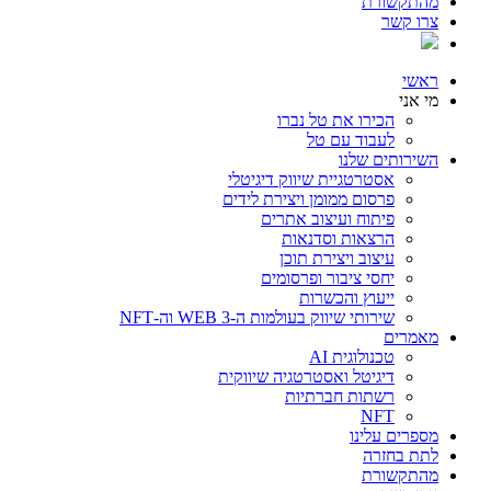
מהתקשורת
צרו קשר
ראשי
מי אני
הכירו את טל נברו
לעבוד עם טל
השירותים שלנו
אסטרטגיית שיווק דיגיטלי
פרסום ממומן ויצירת לידים
פיתוח ועיצוב אתרים
הרצאות וסדנאות
עיצוב ויצירת תוכן
יחסי ציבור ופרסומים
ייעוץ והכשרות
שירותי שיווק בעולמות ה-WEB 3 וה-NFT
מאמרים
טכנולוגית AI
דיגיטל ואסטרטגיה שיווקית
רשתות חברתיות
NFT
מספרים עלינו
לתת בחזרה
מהתקשורת