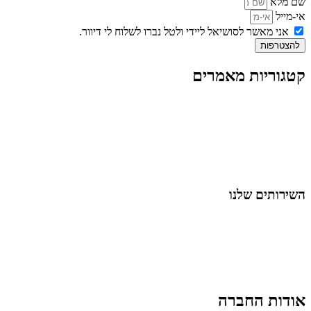
שם מלא
אי-מייל
אני מאשר לסושיאל ליידי ולטל נברו לשלוח לי דיוור.
להצטרפות
קטגוריות מאמרים
כל המאמרים
מאמרים על
בינה מלאכותית
מאמרי דיגיטל
נושאים כלליים
לייף-סטייל
החיים בסרטוני וידאו
השירותים שלנו
שיווק ובניית נוכחות באינסטגרם
אסטרטגיה וניהול תוכן
קמפיינים ממומנים וכלי קידום
עיצוב ופיתוח אתרים ודפי נחיתה
הרצאות וסדנאות
אודות החברה