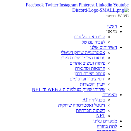
Facebook
Twitter
Instagram
Pinterest
Linkedin
Youtube
חיפוש
ראשי
מי אני
הכירו את טל נברו
לעבוד עם טל
השירותים שלנו
אסטרטגיית שיווק דיגיטלי
פרסום ממומן ויצירת לידים
פיתוח ועיצוב אתרים
הרצאות וסדנאות
עיצוב ויצירת תוכן
יחסי ציבור ופרסומים
ייעוץ והכשרות
שירותי שיווק בעולמות ה-WEB 3 וה-NFT
מאמרים
טכנולוגית AI
דיגיטל ואסטרטגיה שיווקית
רשתות חברתיות
NFT
מספרים עלינו
לתת בחזרה