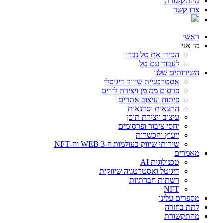
מהתקשורת
צרו קשר
ראשי
מי אני
הכירו את טל נברו
לעבוד עם טל
השירותים שלנו
אסטרטגיית שיווק דיגיטלי
פרסום ממומן ויצירת לידים
פיתוח ועיצוב אתרים
הרצאות וסדנאות
עיצוב ויצירת תוכן
יחסי ציבור ופרסומים
ייעוץ והכשרות
שירותי שיווק בעולמות ה-WEB 3 וה-NFT
מאמרים
טכנולוגית AI
דיגיטל ואסטרטגיה שיווקית
רשתות חברתיות
NFT
מספרים עלינו
לתת בחזרה
מהתקשורת