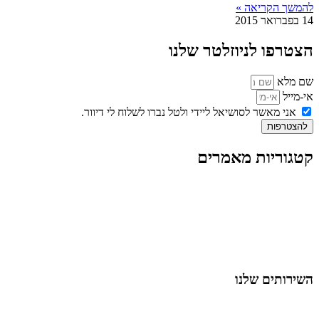
להמשך הקריאה »
14 בפברואר 2015
הצטרפו לניוזלטר שלנו
שם מלא
אי-מייל
אני מאשר לסושיאל ליידי ולטל נברו לשלוח לי דיוור.
להצטרפות
קטגוריות מאמרים
כל המאמרים
מאמרים על
בינה מלאכותית
מאמרי דיגיטל
נושאים כלליים
לייף-סטייל
החיים בסרטוני וידאו
השירותים שלנו
שיווק ובניית נוכחות באינסטגרם