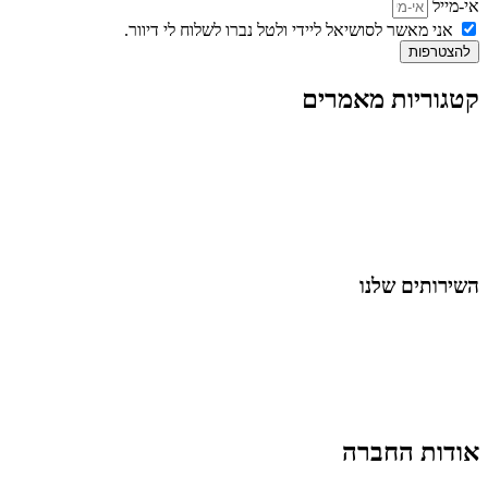
אי-מייל
אני מאשר לסושיאל ליידי ולטל נברו לשלוח לי דיוור.
להצטרפות
קטגוריות מאמרים
כל המאמרים
מאמרים על
בינה מלאכותית
מאמרי דיגיטל
נושאים כלליים
לייף-סטייל
החיים בסרטוני וידאו
השירותים שלנו
שיווק ובניית נוכחות באינסטגרם
אסטרטגיה וניהול תוכן
קמפיינים ממומנים וכלי קידום
עיצוב ופיתוח אתרים ודפי נחיתה
הרצאות וסדנאות
אודות החברה