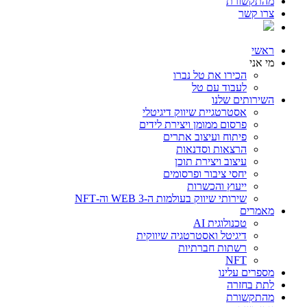
מהתקשורת
צרו קשר
ראשי
מי אני
הכירו את טל נברו
לעבוד עם טל
השירותים שלנו
אסטרטגיית שיווק דיגיטלי
פרסום ממומן ויצירת לידים
פיתוח ועיצוב אתרים
הרצאות וסדנאות
עיצוב ויצירת תוכן
יחסי ציבור ופרסומים
ייעוץ והכשרות
שירותי שיווק בעולמות ה-WEB 3 וה-NFT
מאמרים
טכנולוגית AI
דיגיטל ואסטרטגיה שיווקית
רשתות חברתיות
NFT
מספרים עלינו
לתת בחזרה
מהתקשורת