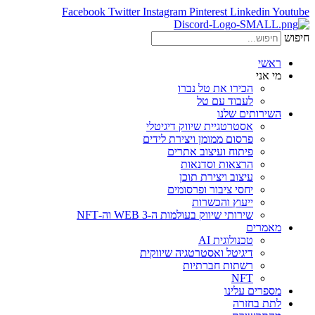
Facebook
Twitter
Instagram
Pinterest
Linkedin
Youtube
חיפוש
ראשי
מי אני
הכירו את טל נברו
לעבוד עם טל
השירותים שלנו
אסטרטגיית שיווק דיגיטלי
פרסום ממומן ויצירת לידים
פיתוח ועיצוב אתרים
הרצאות וסדנאות
עיצוב ויצירת תוכן
יחסי ציבור ופרסומים
ייעוץ והכשרות
שירותי שיווק בעולמות ה-WEB 3 וה-NFT
מאמרים
טכנולוגית AI
דיגיטל ואסטרטגיה שיווקית
רשתות חברתיות
NFT
מספרים עלינו
לתת בחזרה