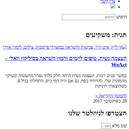
צרו קשר
חיפוש
תגית: משקיעים
העצמה נשית, טיפים ליזמים והמון השראה בסיליקון וואלי –
WeAct
במשך שנים רבות, העצמה נשית היתה חלק בלתי נפרד מהעשיה ובעיקר
מהמהות שלי. להרוויח כסף, גם אם היה דמי כיס, התחלתי בגיל 6,
כשהוצאתי תינוקת
להמשך הקריאה »
28 באוקטובר 2017
הצטרפו לניוזלטר שלנו
שם מלא