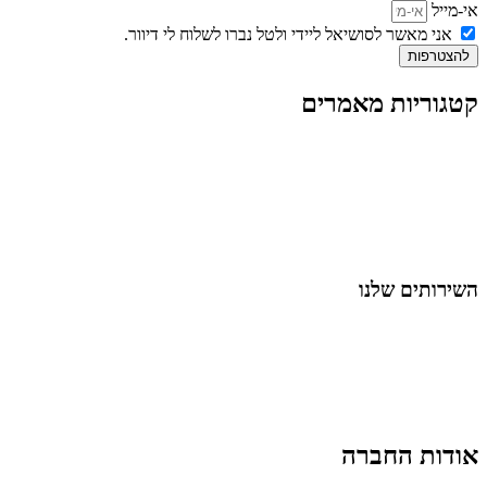
אי-מייל
אני מאשר לסושיאל ליידי ולטל נברו לשלוח לי דיוור.
להצטרפות
קטגוריות מאמרים
כל המאמרים
מאמרים על
בינה מלאכותית
מאמרי דיגיטל
נושאים כלליים
לייף-סטייל
החיים בסרטוני וידאו
השירותים שלנו
שיווק ובניית נוכחות באינסטגרם
אסטרטגיה וניהול תוכן
קמפיינים ממומנים וכלי קידום
עיצוב ופיתוח אתרים ודפי נחיתה
הרצאות וסדנאות
אודות החברה