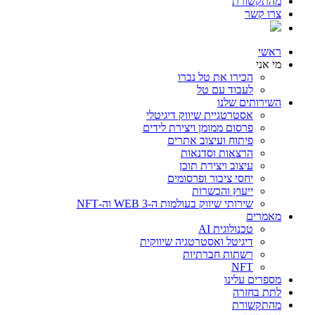
מהתקשורת
צרו קשר
ראשי
מי אני
הכירו את טל נברו
לעבוד עם טל
השירותים שלנו
אסטרטגיית שיווק דיגיטלי
פרסום ממומן ויצירת לידים
פיתוח ועיצוב אתרים
הרצאות וסדנאות
עיצוב ויצירת תוכן
יחסי ציבור ופרסומים
ייעוץ והכשרות
שירותי שיווק בעולמות ה-WEB 3 וה-NFT
מאמרים
טכנולוגית AI
דיגיטל ואסטרטגיה שיווקית
רשתות חברתיות
NFT
מספרים עלינו
לתת בחזרה
מהתקשורת