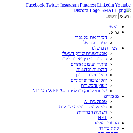
Facebook
Twitter
Instagram
Pinterest
Linkedin
Youtube
חיפוש
ראשי
מי אני
הכירו את טל נברו
לעבוד עם טל
השירותים שלנו
אסטרטגיית שיווק דיגיטלי
פרסום ממומן ויצירת לידים
פיתוח ועיצוב אתרים
הרצאות וסדנאות
עיצוב ויצירת תוכן
יחסי ציבור ופרסומים
ייעוץ והכשרות
שירותי שיווק בעולמות ה-WEB 3 וה-NFT
מאמרים
טכנולוגית AI
דיגיטל ואסטרטגיה שיווקית
רשתות חברתיות
NFT
מספרים עלינו
לתת בחזרה