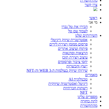
מהתקשורת
צרו קשר
ראשי
מי אני
הכירו את טל נברו
לעבוד עם טל
השירותים שלנו
אסטרטגיית שיווק דיגיטלי
פרסום ממומן ויצירת לידים
פיתוח ועיצוב אתרים
הרצאות וסדנאות
עיצוב ויצירת תוכן
יחסי ציבור ופרסומים
ייעוץ והכשרות
שירותי שיווק בעולמות ה-WEB 3 וה-NFT
מאמרים
טכנולוגית AI
דיגיטל ואסטרטגיה שיווקית
רשתות חברתיות
NFT
מספרים עלינו
לתת בחזרה
מהתקשורת