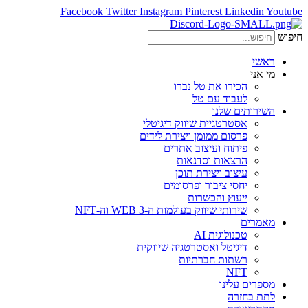
Facebook
Twitter
Instagram
Pinterest
Linkedin
Youtube
חיפוש
ראשי
מי אני
הכירו את טל נברו
לעבוד עם טל
השירותים שלנו
אסטרטגיית שיווק דיגיטלי
פרסום ממומן ויצירת לידים
פיתוח ועיצוב אתרים
הרצאות וסדנאות
עיצוב ויצירת תוכן
יחסי ציבור ופרסומים
ייעוץ והכשרות
שירותי שיווק בעולמות ה-WEB 3 וה-NFT
מאמרים
טכנולוגית AI
דיגיטל ואסטרטגיה שיווקית
רשתות חברתיות
NFT
מספרים עלינו
לתת בחזרה