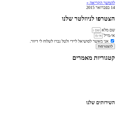
להמשך הקריאה »
14 בפברואר 2015
הצטרפו לניוזלטר שלנו
שם מלא
אי-מייל
אני מאשר לסושיאל ליידי ולטל נברו לשלוח לי דיוור.
להצטרפות
קטגוריות מאמרים
כל המאמרים
מאמרים על
בינה מלאכותית
מאמרי דיגיטל
נושאים כלליים
לייף-סטייל
החיים בסרטוני וידאו
השירותים שלנו
שיווק ובניית נוכחות באינסטגרם