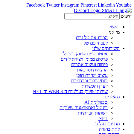
Facebook
Twitter
Instagram
Pinterest
Linkedin
Youtube
חיפוש
ראשי
מי אני
הכירו את טל נברו
לעבוד עם טל
השירותים שלנו
אסטרטגיית שיווק דיגיטלי
פרסום ממומן ויצירת לידים
פיתוח ועיצוב אתרים
הרצאות וסדנאות
עיצוב ויצירת תוכן
יחסי ציבור ופרסומים
ייעוץ והכשרות
שירותי שיווק בעולמות ה-WEB 3 וה-NFT
מאמרים
טכנולוגית AI
דיגיטל ואסטרטגיה שיווקית
רשתות חברתיות
NFT
מספרים עלינו
לתת בחזרה