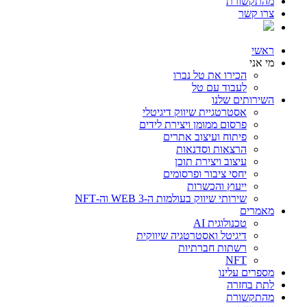
מהתקשורת
צרו קשר
ראשי
מי אני
הכירו את טל נברו
לעבוד עם טל
השירותים שלנו
אסטרטגיית שיווק דיגיטלי
פרסום ממומן ויצירת לידים
פיתוח ועיצוב אתרים
הרצאות וסדנאות
עיצוב ויצירת תוכן
יחסי ציבור ופרסומים
ייעוץ והכשרות
שירותי שיווק בעולמות ה-WEB 3 וה-NFT
מאמרים
טכנולוגית AI
דיגיטל ואסטרטגיה שיווקית
רשתות חברתיות
NFT
מספרים עלינו
לתת בחזרה
מהתקשורת