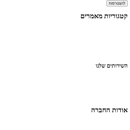
להצטרפות
קטגוריות מאמרים
כל המאמרים
מאמרים על
בינה מלאכותית
מאמרי דיגיטל
נושאים כלליים
לייף-סטייל
החיים בסרטוני וידאו
השירותים שלנו
שיווק ובניית נוכחות באינסטגרם
אסטרטגיה וניהול תוכן
קמפיינים ממומנים וכלי קידום
עיצוב ופיתוח אתרים ודפי נחיתה
הרצאות וסדנאות
אודות החברה
מי זו טל נברו
לעבוד עם טל