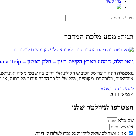
צרו קשר
חיפוש
תגית: מסע מלכת המדבר
גואטמלה, המסע בארץ הקשת בענן – חלק ראשון – Guatemala Trip
גואטמלה הינה תוצר של הכיבוש הקולוניאלי וחיים בה שבטי מאיה ואינדיאנים,65% מהתושבים הם צאצאי המאיה, טהורי גזע והשאר מעורבים. בכל כיוון אפשר היה לראות 
אינדיאנים, מלוכסנים ומקומיים, שלל של כל כך הרבה עירוב של דתות, אמונו
להמשך הקריאה »
4 במאי 2013
הצטרפו לניוזלטר שלנו
שם מלא
אי-מייל
אני מאשר לסושיאל ליידי ולטל נברו לשלוח לי דיוור.