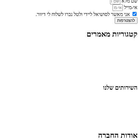
שם מלא
אי-מייל
אני מאשר לסושיאל ליידי ולטל נברו לשלוח לי דיוור.
להצטרפות
קטגוריות מאמרים
כל המאמרים
מאמרים על
בינה מלאכותית
מאמרי דיגיטל
נושאים כלליים
לייף-סטייל
החיים בסרטוני וידאו
השירותים שלנו
שיווק ובניית נוכחות באינסטגרם
אסטרטגיה וניהול תוכן
קמפיינים ממומנים וכלי קידום
עיצוב ופיתוח אתרים ודפי נחיתה
הרצאות וסדנאות
אודות החברה