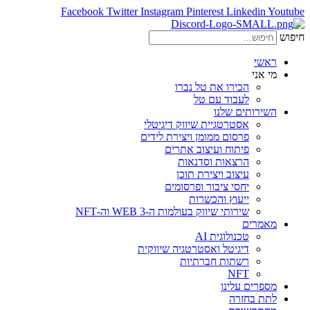
Facebook
Twitter
Instagram
Pinterest
Linkedin
Youtube
חיפוש
ראשי
מי אני
הכירו את טל נברו
לעבוד עם טל
השירותים שלנו
אסטרטגיית שיווק דיגיטלי
פרסום ממומן ויצירת לידים
פיתוח ועיצוב אתרים
הרצאות וסדנאות
עיצוב ויצירת תוכן
יחסי ציבור ופרסומים
ייעוץ והכשרות
שירותי שיווק בעולמות ה-WEB 3 וה-NFT
מאמרים
טכנולוגית AI
דיגיטל ואסטרטגיה שיווקית
רשתות חברתיות
NFT
מספרים עלינו
לתת בחזרה