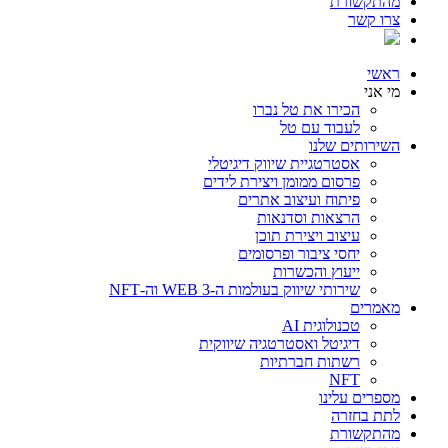
מהתקשורת
צרו קשר
ראשי
מי אני
הכירו את טל נברו
לעבוד עם טל
השירותים שלנו
אסטרטגיית שיווק דיגיטלי
פרסום ממומן ויצירת לידים
פיתוח ועיצוב אתרים
הרצאות וסדנאות
עיצוב ויצירת תוכן
יחסי ציבור ופרסומים
ייעוץ והכשרות
שירותי שיווק בעולמות ה-WEB 3 וה-NFT
מאמרים
טכנולוגית AI
דיגיטל ואסטרטגיה שיווקית
רשתות חברתיות
NFT
מספרים עלינו
לתת בחזרה
מהתקשורת