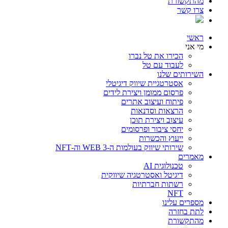
מהתקשורת
צרו קשר
ראשי
מי אני
הכירו את טל נברו
לעבוד עם טל
השירותים שלנו
אסטרטגיית שיווק דיגיטלי
פרסום ממומן ויצירת לידים
פיתוח ועיצוב אתרים
הרצאות וסדנאות
עיצוב ויצירת תוכן
יחסי ציבור ופרסומים
ייעוץ והכשרות
שירותי שיווק בעולמות ה-WEB 3 וה-NFT
מאמרים
טכנולוגית AI
דיגיטל ואסטרטגיה שיווקית
רשתות חברתיות
NFT
מספרים עלינו
לתת בחזרה
מהתקשורת