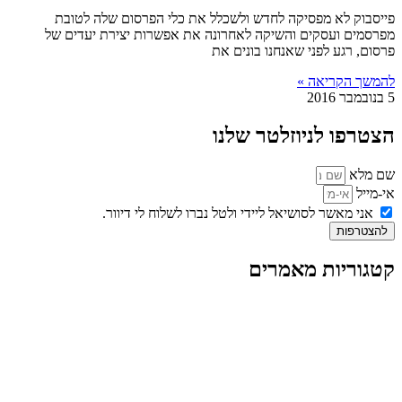
פייסבוק לא מפסיקה לחדש ולשכלל את כלי הפרסום שלה לטובת
מפרסמים ועסקים והשיקה לאחרונה את אפשרות יצירת יעדים של
פרסום, רגע לפני שאנחנו בונים את
להמשך הקריאה »
5 בנובמבר 2016
הצטרפו לניוזלטר שלנו
שם מלא
אי-מייל
אני מאשר לסושיאל ליידי ולטל נברו לשלוח לי דיוור.
להצטרפות
קטגוריות מאמרים
כל המאמרים
מאמרים על
בינה מלאכותית
מאמרי דיגיטל
נושאים כלליים
לייף-סטייל
החיים בסרטוני וידאו