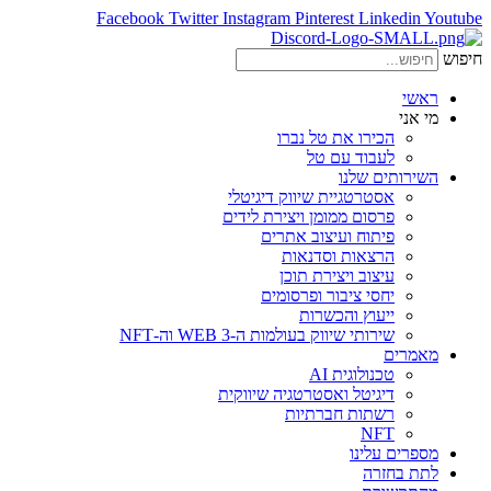
Facebook
Twitter
Instagram
Pinterest
Linkedin
Youtube
חיפוש
ראשי
מי אני
הכירו את טל נברו
לעבוד עם טל
השירותים שלנו
אסטרטגיית שיווק דיגיטלי
פרסום ממומן ויצירת לידים
פיתוח ועיצוב אתרים
הרצאות וסדנאות
עיצוב ויצירת תוכן
יחסי ציבור ופרסומים
ייעוץ והכשרות
שירותי שיווק בעולמות ה-WEB 3 וה-NFT
מאמרים
טכנולוגית AI
דיגיטל ואסטרטגיה שיווקית
רשתות חברתיות
NFT
מספרים עלינו
לתת בחזרה