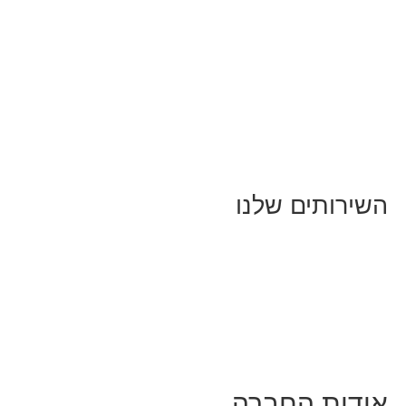
כל המאמרים
מאמרים על
בינה מלאכותית
מאמרי דיגיטל
נושאים כלליים
לייף-סטייל
החיים בסרטוני וידאו
השירותים שלנו
שיווק ובניית נוכחות באינסטגרם
אסטרטגיה וניהול תוכן
קמפיינים ממומנים וכלי קידום
עיצוב ופיתוח אתרים ודפי נחיתה
הרצאות וסדנאות
אודות החברה