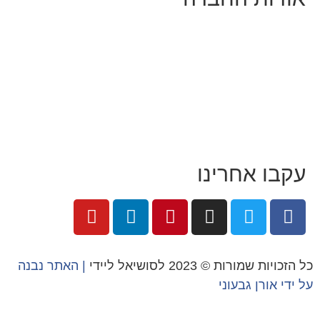
מי זו טל נברו
לעבוד עם טל
לקוחות מספרים
מהתקשורת:
עיתונות
|
טלוויזיה
תנאי האתר
צור קשר
עקבו אחרינו
כל הזכויות שמורות © 2023 לסושיאל ליידי
| האתר נבנה
על ידי
אורן גבעוני