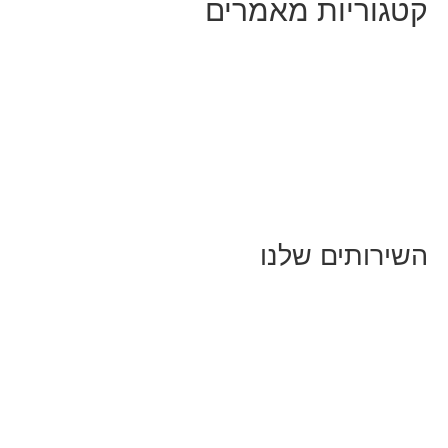
קטגוריות מאמרים
כל המאמרים
מאמרים על
בינה מלאכותית
מאמרי דיגיטל
נושאים כלליים
לייף-סטייל
החיים בסרטוני וידאו
השירותים שלנו
שיווק ובניית נוכחות באינסטגרם
אסטרטגיה וניהול תוכן
קמפיינים ממומנים וכלי קידום
עיצוב ופיתוח אתרים ודפי נחיתה
הרצאות וסדנאות