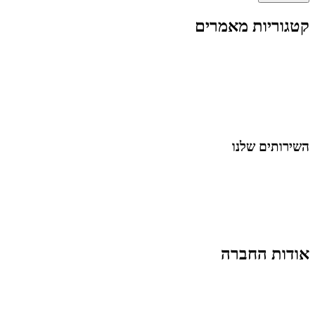
קטגוריות מאמרים
כל המאמרים
מאמרים על
בינה מלאכותית
מאמרי דיגיטל
נושאים כלליים
לייף-סטייל
החיים בסרטוני וידאו
השירותים שלנו
שיווק ובניית נוכחות באינסטגרם
אסטרטגיה וניהול תוכן
קמפיינים ממומנים וכלי קידום
עיצוב ופיתוח אתרים ודפי נחיתה
הרצאות וסדנאות
אודות החברה
מי זו טל נברו
לעבוד עם טל
לקוחות מספרים