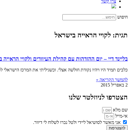
צרו קשר
חיפוש
תגית: לקויי הראייה בישראל
בליינד דיי – יום ההזדהות עם קהילת העיוורים ולקויי הראייה בישראל y
כלבים תמיד היו ויהיו נקודת חולשה אצלי. וכשגיליתי את המרכז הישראלי 
להמשך הקריאה »
2 באפריל 2015
הצטרפו לניוזלטר שלנו
שם מלא
אי-מייל
אני מאשר לסושיאל ליידי ולטל נברו לשלוח לי דיוור.
להצטרפות