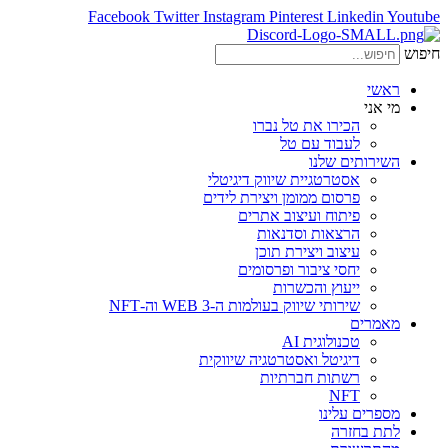
Facebook
Twitter
Instagram
Pinterest
Linkedin
Youtube
חיפוש
ראשי
מי אני
הכירו את טל נברו
לעבוד עם טל
השירותים שלנו
אסטרטגיית שיווק דיגיטלי
פרסום ממומן ויצירת לידים
פיתוח ועיצוב אתרים
הרצאות וסדנאות
עיצוב ויצירת תוכן
יחסי ציבור ופרסומים
ייעוץ והכשרות
שירותי שיווק בעולמות ה-WEB 3 וה-NFT
מאמרים
טכנולוגית AI
דיגיטל ואסטרטגיה שיווקית
רשתות חברתיות
NFT
מספרים עלינו
לתת בחזרה