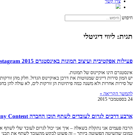
צרו קשר
חיפוש
תגית: ליווי דיגיטלי
פעילות אפקטיבית ועיצוב תמונות באינסטגרם Instagram 2015
אינסטגרם הינו אוקיינוס של תמונות.
יש המון סירות דייגים שמנווטות את דרכן באוקיינוס הגדול. חלק מהן זורקו
של סירות אחרות ולא משנה כמה פיתיונות הן זורקות לים, לא עולה להן בחכה
להמשך הקריאה »
24 בספטמבר 2015
ארבע דרכים לגרום לעובדים לשתף תוכן החברה Four Ways Employees Will Share Company Content
הרבה פעמים אני נתקלת בשאלה – איך אני יכול לגרום לעובד שלי לשתף 
כמובן שהשיטה הפשוטה ביותר – זה פשוט לבקש מהעובד לשתף את תכני הח