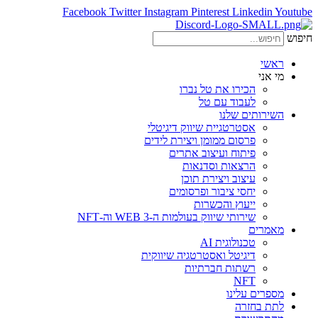
Facebook
Twitter
Instagram
Pinterest
Linkedin
Youtube
חיפוש
ראשי
מי אני
הכירו את טל נברו
לעבוד עם טל
השירותים שלנו
אסטרטגיית שיווק דיגיטלי
פרסום ממומן ויצירת לידים
פיתוח ועיצוב אתרים
הרצאות וסדנאות
עיצוב ויצירת תוכן
יחסי ציבור ופרסומים
ייעוץ והכשרות
שירותי שיווק בעולמות ה-WEB 3 וה-NFT
מאמרים
טכנולוגית AI
דיגיטל ואסטרטגיה שיווקית
רשתות חברתיות
NFT
מספרים עלינו
לתת בחזרה