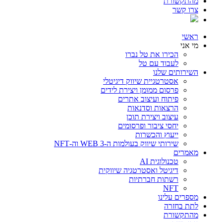
מהתקשורת
צרו קשר
ראשי
מי אני
הכירו את טל נברו
לעבוד עם טל
השירותים שלנו
אסטרטגיית שיווק דיגיטלי
פרסום ממומן ויצירת לידים
פיתוח ועיצוב אתרים
הרצאות וסדנאות
עיצוב ויצירת תוכן
יחסי ציבור ופרסומים
ייעוץ והכשרות
שירותי שיווק בעולמות ה-WEB 3 וה-NFT
מאמרים
טכנולוגית AI
דיגיטל ואסטרטגיה שיווקית
רשתות חברתיות
NFT
מספרים עלינו
לתת בחזרה
מהתקשורת