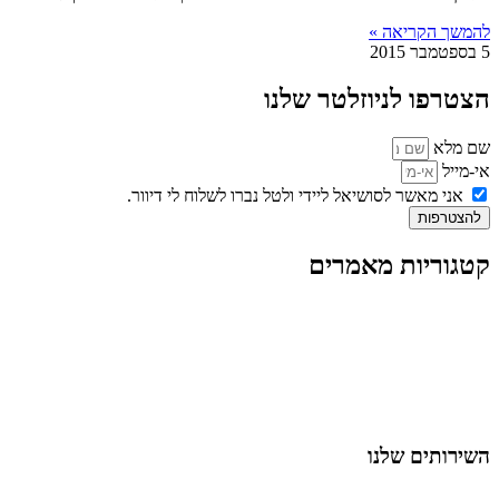
להמשך הקריאה »
5 בספטמבר 2015
הצטרפו לניוזלטר שלנו
שם מלא
אי-מייל
אני מאשר לסושיאל ליידי ולטל נברו לשלוח לי דיוור.
להצטרפות
קטגוריות מאמרים
כל המאמרים
מאמרים על
בינה מלאכותית
מאמרי דיגיטל
נושאים כלליים
לייף-סטייל
החיים בסרטוני וידאו
השירותים שלנו