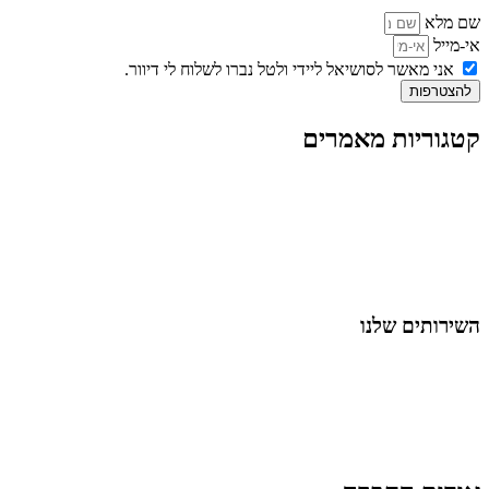
שם מלא
אי-מייל
אני מאשר לסושיאל ליידי ולטל נברו לשלוח לי דיוור.
להצטרפות
קטגוריות מאמרים
כל המאמרים
מאמרים על
בינה מלאכותית
מאמרי דיגיטל
נושאים כלליים
לייף-סטייל
החיים בסרטוני וידאו
השירותים שלנו
שיווק ובניית נוכחות באינסטגרם
אסטרטגיה וניהול תוכן
קמפיינים ממומנים וכלי קידום
עיצוב ופיתוח אתרים ודפי נחיתה
הרצאות וסדנאות