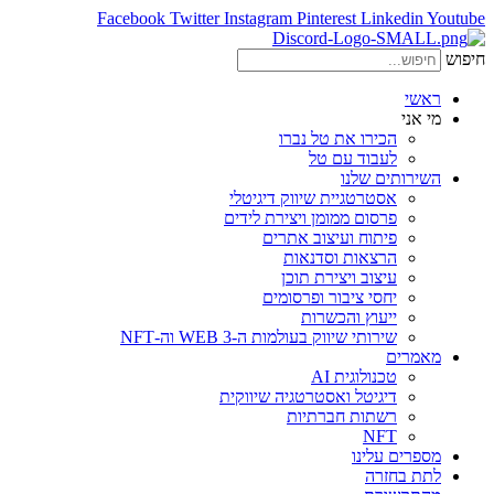
Facebook
Twitter
Instagram
Pinterest
Linkedin
Youtube
חיפוש
ראשי
מי אני
הכירו את טל נברו
לעבוד עם טל
השירותים שלנו
אסטרטגיית שיווק דיגיטלי
פרסום ממומן ויצירת לידים
פיתוח ועיצוב אתרים
הרצאות וסדנאות
עיצוב ויצירת תוכן
יחסי ציבור ופרסומים
ייעוץ והכשרות
שירותי שיווק בעולמות ה-WEB 3 וה-NFT
מאמרים
טכנולוגית AI
דיגיטל ואסטרטגיה שיווקית
רשתות חברתיות
NFT
מספרים עלינו
לתת בחזרה