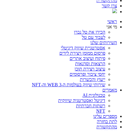
מהתקשורת
צרו קשר
ראשי
מי אני
הכירו את טל נברו
לעבוד עם טל
השירותים שלנו
אסטרטגיית שיווק דיגיטלי
פרסום ממומן ויצירת לידים
פיתוח ועיצוב אתרים
הרצאות וסדנאות
עיצוב ויצירת תוכן
יחסי ציבור ופרסומים
ייעוץ והכשרות
שירותי שיווק בעולמות ה-WEB 3 וה-NFT
מאמרים
טכנולוגית AI
דיגיטל ואסטרטגיה שיווקית
רשתות חברתיות
NFT
מספרים עלינו
לתת בחזרה
מהתקשורת