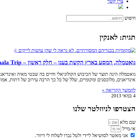
צרו קשר
חיפוש
תגית: לאנקין
גואטמלה, המסע בארץ הקשת בענן – חלק ראשון – Guatemala Trip
גואטמלה הינה תוצר של הכיבוש הקולוניאלי וחיים בה שבטי מאיה ואינדיאנים,65% מהתושבים הם צאצאי המאיה, טהורי גזע והשאר מעורבים. בכל כיוון אפשר היה לראות 
אינדיאנים, מלוכסנים ומקומיים, שלל של כל כך הרבה עירוב של דתות, אמונו
להמשך הקריאה »
4 במאי 2013
הצטרפו לניוזלטר שלנו
שם מלא
אי-מייל
אני מאשר לסושיאל ליידי ולטל נברו לשלוח לי דיוור.