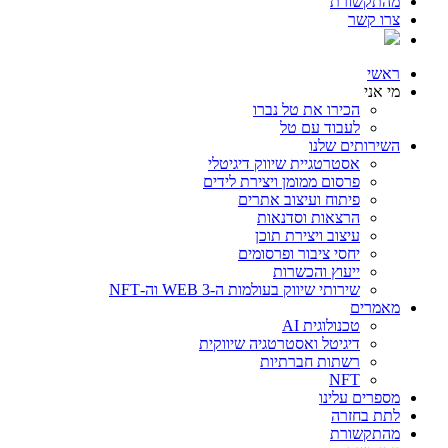
מהתקשורת
צרו קשר
ראשי
מי אני
הכירו את טל נברו
לעבוד עם טל
השירותים שלנו
אסטרטגיית שיווק דיגיטלי
פרסום ממומן ויצירת לידים
פיתוח ועיצוב אתרים
הרצאות וסדנאות
עיצוב ויצירת תוכן
יחסי ציבור ופרסומים
ייעוץ והכשרות
שירותי שיווק בעולמות ה-WEB 3 וה-NFT
מאמרים
טכנולוגית AI
דיגיטל ואסטרטגיה שיווקית
רשתות חברתיות
NFT
מספרים עלינו
לתת בחזרה
מהתקשורת