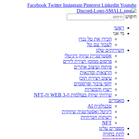
Facebook
Twitter
Instagram
Pinterest
Linkedin
Youtube
חיפוש
ראשי
מי אני
הכירו את טל נברו
לעבוד עם טל
השירותים שלנו
אסטרטגיית שיווק דיגיטלי
פרסום ממומן ויצירת לידים
פיתוח ועיצוב אתרים
הרצאות וסדנאות
עיצוב ויצירת תוכן
יחסי ציבור ופרסומים
ייעוץ והכשרות
שירותי שיווק בעולמות ה-WEB 3 וה-NFT
מאמרים
טכנולוגית AI
דיגיטל ואסטרטגיה שיווקית
רשתות חברתיות
NFT
מספרים עלינו
לתת בחזרה