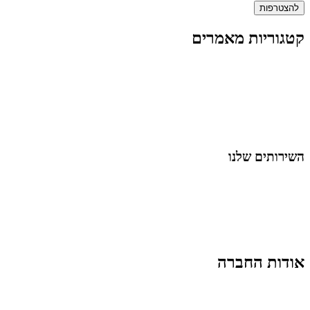
להצטרפות
קטגוריות מאמרים
כל המאמרים
מאמרים על
בינה מלאכותית
מאמרי דיגיטל
נושאים כלליים
לייף-סטייל
החיים בסרטוני וידאו
השירותים שלנו
שיווק ובניית נוכחות באינסטגרם
אסטרטגיה וניהול תוכן
קמפיינים ממומנים וכלי קידום
עיצוב ופיתוח אתרים ודפי נחיתה
הרצאות וסדנאות
אודות החברה
מי זו טל נברו
לעבוד עם טל