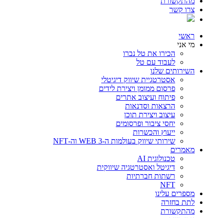
מהתקשורת
צרו קשר
ראשי
מי אני
הכירו את טל נברו
לעבוד עם טל
השירותים שלנו
אסטרטגיית שיווק דיגיטלי
פרסום ממומן ויצירת לידים
פיתוח ועיצוב אתרים
הרצאות וסדנאות
עיצוב ויצירת תוכן
יחסי ציבור ופרסומים
ייעוץ והכשרות
שירותי שיווק בעולמות ה-WEB 3 וה-NFT
מאמרים
טכנולוגית AI
דיגיטל ואסטרטגיה שיווקית
רשתות חברתיות
NFT
מספרים עלינו
לתת בחזרה
מהתקשורת