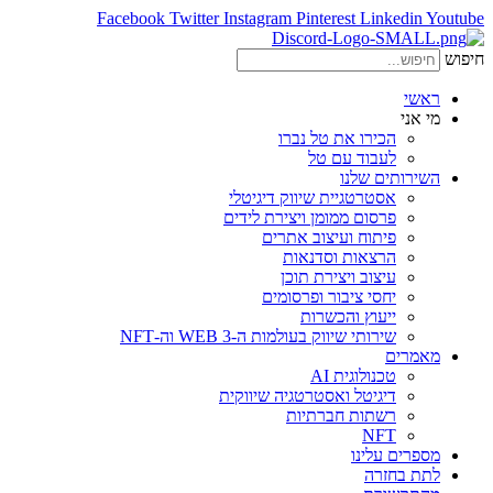
Facebook
Twitter
Instagram
Pinterest
Linkedin
Youtube
חיפוש
ראשי
מי אני
הכירו את טל נברו
לעבוד עם טל
השירותים שלנו
אסטרטגיית שיווק דיגיטלי
פרסום ממומן ויצירת לידים
פיתוח ועיצוב אתרים
הרצאות וסדנאות
עיצוב ויצירת תוכן
יחסי ציבור ופרסומים
ייעוץ והכשרות
שירותי שיווק בעולמות ה-WEB 3 וה-NFT
מאמרים
טכנולוגית AI
דיגיטל ואסטרטגיה שיווקית
רשתות חברתיות
NFT
מספרים עלינו
לתת בחזרה