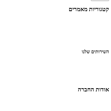
קטגוריות מאמרים
כל המאמרים
מאמרים על
בינה מלאכותית
מאמרי דיגיטל
נושאים כלליים
לייף-סטייל
החיים בסרטוני וידאו
השירותים שלנו
שיווק ובניית נוכחות באינסטגרם
אסטרטגיה וניהול תוכן
קמפיינים ממומנים וכלי קידום
עיצוב ופיתוח אתרים ודפי נחיתה
הרצאות וסדנאות
אודות החברה
מי זו טל נברו
לעבוד עם טל
לקוחות מספרים