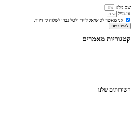
שם מלא
אי-מייל
אני מאשר לסושיאל ליידי ולטל נברו לשלוח לי דיוור.
להצטרפות
קטגוריות מאמרים
כל המאמרים
מאמרים על
בינה מלאכותית
מאמרי דיגיטל
נושאים כלליים
לייף-סטייל
החיים בסרטוני וידאו
השירותים שלנו
שיווק ובניית נוכחות באינסטגרם
אסטרטגיה וניהול תוכן
קמפיינים ממומנים וכלי קידום
עיצוב ופיתוח אתרים ודפי נחיתה
הרצאות וסדנאות