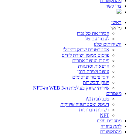
מהתקשורת
צרו קשר
ראשי
מי אני
הכירו את טל נברו
לעבוד עם טל
השירותים שלנו
אסטרטגיית שיווק דיגיטלי
פרסום ממומן ויצירת לידים
פיתוח ועיצוב אתרים
הרצאות וסדנאות
עיצוב ויצירת תוכן
יחסי ציבור ופרסומים
ייעוץ והכשרות
שירותי שיווק בעולמות ה-WEB 3 וה-NFT
מאמרים
טכנולוגית AI
דיגיטל ואסטרטגיה שיווקית
רשתות חברתיות
NFT
מספרים עלינו
לתת בחזרה
מהתקשורת