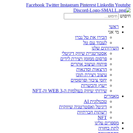
Facebook
Twitter
Instagram
Pinterest
Linkedin
Youtube
חיפוש
ראשי
מי אני
הכירו את טל נברו
לעבוד עם טל
השירותים שלנו
אסטרטגיית שיווק דיגיטלי
פרסום ממומן ויצירת לידים
פיתוח ועיצוב אתרים
הרצאות וסדנאות
עיצוב ויצירת תוכן
יחסי ציבור ופרסומים
ייעוץ והכשרות
שירותי שיווק בעולמות ה-WEB 3 וה-NFT
מאמרים
טכנולוגית AI
דיגיטל ואסטרטגיה שיווקית
רשתות חברתיות
NFT
מספרים עלינו
לתת בחזרה