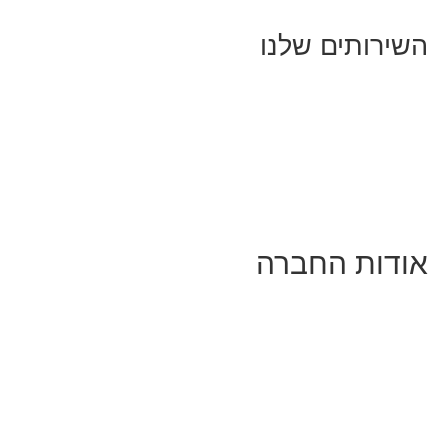
שירותים שלנו
יווק ובניית נוכחות באינסטגרם
סטרטגיה וניהול תוכן
מפיינים ממומנים וכלי קידום
יצוב ופיתוח אתרים ודפי נחיתה
רצאות וסדנאות
ודות החברה
י זו טל נברו
עבוד עם טל
קוחות מספרים
התקשורת:
עיתונות
|
טלוויזיה
נאי האתר
ור קשר