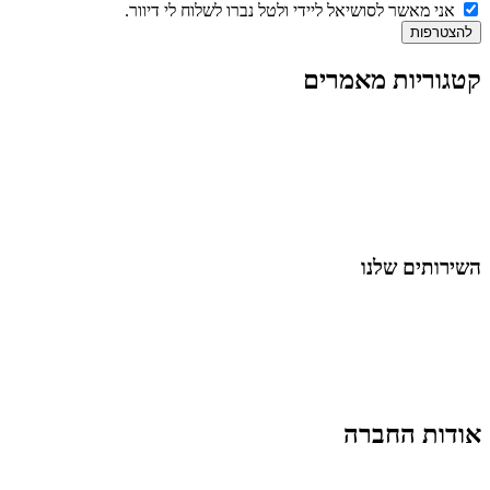
אני מאשר לסושיאל ליידי ולטל נברו לשלוח לי דיוור.
להצטרפות
קטגוריות מאמרים
כל המאמרים
מאמרים על
בינה מלאכותית
מאמרי דיגיטל
נושאים כלליים
לייף-סטייל
החיים בסרטוני וידאו
השירותים שלנו
שיווק ובניית נוכחות באינסטגרם
אסטרטגיה וניהול תוכן
קמפיינים ממומנים וכלי קידום
עיצוב ופיתוח אתרים ודפי נחיתה
הרצאות וסדנאות
אודות החברה
מי זו טל נברו