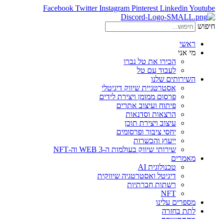
Facebook
Twitter
Instagram
Pinterest
Linkedin
Youtube
חיפוש
ראשי
מי אני
הכירו את טל נברו
לעבוד עם טל
השירותים שלנו
אסטרטגיית שיווק דיגיטלי
פרסום ממומן ויצירת לידים
פיתוח ועיצוב אתרים
הרצאות וסדנאות
עיצוב ויצירת תוכן
יחסי ציבור ופרסומים
ייעוץ והכשרות
שירותי שיווק בעולמות ה-WEB 3 וה-NFT
מאמרים
טכנולוגית AI
דיגיטל ואסטרטגיה שיווקית
רשתות חברתיות
NFT
מספרים עלינו
לתת בחזרה