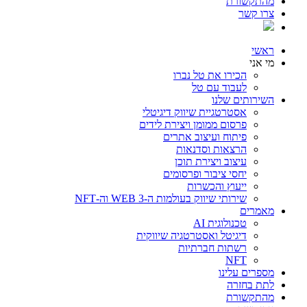
מהתקשורת
צרו קשר
ראשי
מי אני
הכירו את טל נברו
לעבוד עם טל
השירותים שלנו
אסטרטגיית שיווק דיגיטלי
פרסום ממומן ויצירת לידים
פיתוח ועיצוב אתרים
הרצאות וסדנאות
עיצוב ויצירת תוכן
יחסי ציבור ופרסומים
ייעוץ והכשרות
שירותי שיווק בעולמות ה-WEB 3 וה-NFT
מאמרים
טכנולוגית AI
דיגיטל ואסטרטגיה שיווקית
רשתות חברתיות
NFT
מספרים עלינו
לתת בחזרה
מהתקשורת