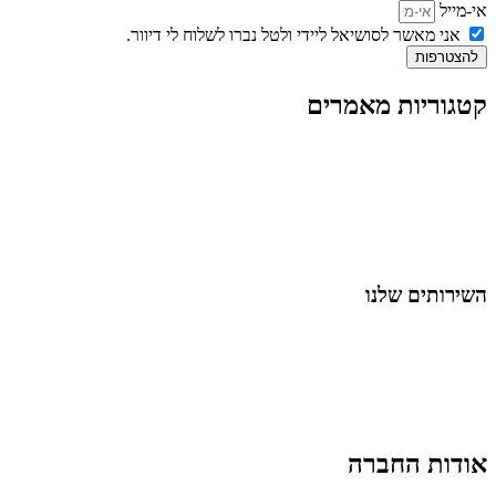
אי-מייל
אני מאשר לסושיאל ליידי ולטל נברו לשלוח לי דיוור.
להצטרפות
קטגוריות מאמרים
כל המאמרים
מאמרים על
בינה מלאכותית
מאמרי דיגיטל
נושאים כלליים
לייף-סטייל
החיים בסרטוני וידאו
השירותים שלנו
שיווק ובניית נוכחות באינסטגרם
אסטרטגיה וניהול תוכן
קמפיינים ממומנים וכלי קידום
עיצוב ופיתוח אתרים ודפי נחיתה
הרצאות וסדנאות
אודות החברה