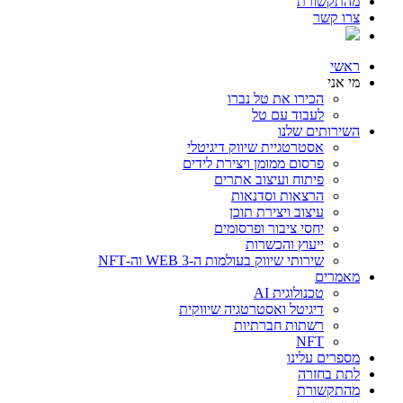
מהתקשורת
צרו קשר
ראשי
מי אני
הכירו את טל נברו
לעבוד עם טל
השירותים שלנו
אסטרטגיית שיווק דיגיטלי
פרסום ממומן ויצירת לידים
פיתוח ועיצוב אתרים
הרצאות וסדנאות
עיצוב ויצירת תוכן
יחסי ציבור ופרסומים
ייעוץ והכשרות
שירותי שיווק בעולמות ה-WEB 3 וה-NFT
מאמרים
טכנולוגית AI
דיגיטל ואסטרטגיה שיווקית
רשתות חברתיות
NFT
מספרים עלינו
לתת בחזרה
מהתקשורת