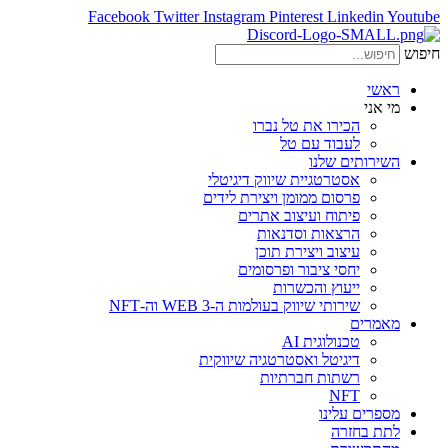
Facebook
Twitter
Instagram
Pinterest
Linkedin
Youtube
חיפוש
ראשי
מי אני
הכירו את טל נברו
לעבוד עם טל
השירותים שלנו
אסטרטגיית שיווק דיגיטלי
פרסום ממומן ויצירת לידים
פיתוח ועיצוב אתרים
הרצאות וסדנאות
עיצוב ויצירת תוכן
יחסי ציבור ופרסומים
ייעוץ והכשרות
שירותי שיווק בעולמות ה-WEB 3 וה-NFT
מאמרים
טכנולוגית AI
דיגיטל ואסטרטגיה שיווקית
רשתות חברתיות
NFT
מספרים עלינו
לתת בחזרה