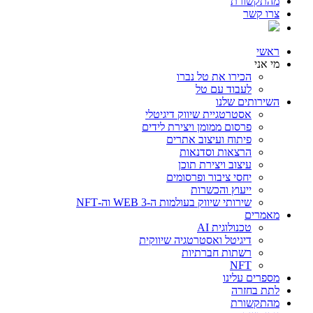
מהתקשורת
צרו קשר
ראשי
מי אני
הכירו את טל נברו
לעבוד עם טל
השירותים שלנו
אסטרטגיית שיווק דיגיטלי
פרסום ממומן ויצירת לידים
פיתוח ועיצוב אתרים
הרצאות וסדנאות
עיצוב ויצירת תוכן
יחסי ציבור ופרסומים
ייעוץ והכשרות
שירותי שיווק בעולמות ה-WEB 3 וה-NFT
מאמרים
טכנולוגית AI
דיגיטל ואסטרטגיה שיווקית
רשתות חברתיות
NFT
מספרים עלינו
לתת בחזרה
מהתקשורת