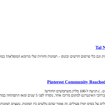
וגם כלי פרסום חדשים ובונוס – תמונות וחוויות שלי מרומא המופלאה! כמו 
ן משתמשים החודש!
פינטרסט, אשר מאפשרת למשתמשיה לסווג, לשמור ולנתח תמ
ינטרסט כרגע 100 מליון משתמשים, אלא ש- 70% מהם פעילים על בסיס יומי! פעילים, זה אומר שהם גולשים