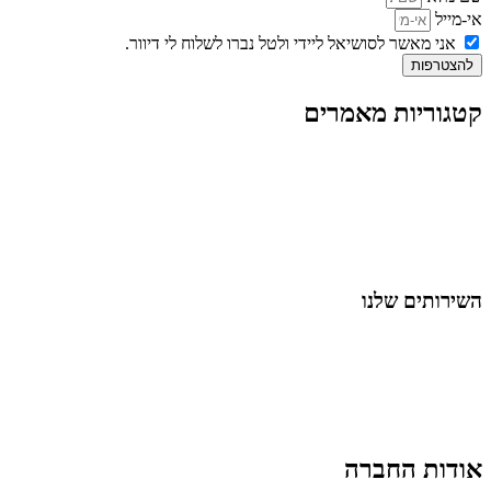
אי-מייל
אני מאשר לסושיאל ליידי ולטל נברו לשלוח לי דיוור.
להצטרפות
קטגוריות מאמרים
כל המאמרים
מאמרים על
בינה מלאכותית
מאמרי דיגיטל
נושאים כלליים
לייף-סטייל
החיים בסרטוני וידאו
השירותים שלנו
שיווק ובניית נוכחות באינסטגרם
אסטרטגיה וניהול תוכן
קמפיינים ממומנים וכלי קידום
עיצוב ופיתוח אתרים ודפי נחיתה
הרצאות וסדנאות
אודות החברה