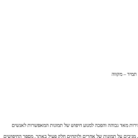
תמיד – מקווה
ונות שמצאו ברחבי האינטרנט למקום מרוכז אחד, נוסדה לפני 5 שנים ומאז התפתחה במהירות מאד גבוהה והפכה למנוע חיפוש של תמונות המאפשרות לאנשים
 בין תמונות, נועצים תמונות, מגיבים על תמונות של אחרים ולוקחים חלק פעיל באתר. מספר החיפושים