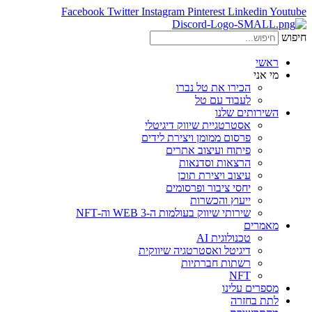
Facebook
Twitter
Instagram
Pinterest
Linkedin
Youtube
חיפוש
ראשי
מי אני
הכירו את טל נברו
לעבוד עם טל
השירותים שלנו
אסטרטגיית שיווק דיגיטלי
פרסום ממומן ויצירת לידים
פיתוח ועיצוב אתרים
הרצאות וסדנאות
עיצוב ויצירת תוכן
יחסי ציבור ופרסומים
ייעוץ והכשרות
שירותי שיווק בעולמות ה-WEB 3 וה-NFT
מאמרים
טכנולוגית AI
דיגיטל ואסטרטגיה שיווקית
רשתות חברתיות
NFT
מספרים עלינו
לתת בחזרה