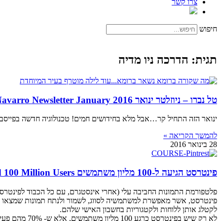
צרו קשר
חיפוש
תגית: הדרכה ניו מדיה
טל נברו – ניוזלטר ינואר 2016 Tal Navarro Newsletter January
ינואר הזה התחיל קר…אבל מלא בחידושים חמים! טכנולוגיה חדשה בפייסבוק 
להמשך הקריאה »
28 בינואר 2016
פינטרסט הגיעה ל-100 מליון משתמשים Pinterest Community Reached 100 Million Users
פלטפורמת התמונות החביבה עלי (אחרי אינסטגרם, עם כל הכבוד לפינטרסט.. ) הגיעה ל-100 מליו
לקטלג אותן ללוחות ולקטגוריות בחשבון האישי שלהם.
לא רק שיש בפ