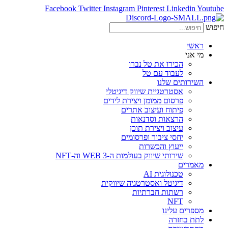
Facebook
Twitter
Instagram
Pinterest
Linkedin
Youtube
חיפוש
ראשי
מי אני
הכירו את טל נברו
לעבוד עם טל
השירותים שלנו
אסטרטגיית שיווק דיגיטלי
פרסום ממומן ויצירת לידים
פיתוח ועיצוב אתרים
הרצאות וסדנאות
עיצוב ויצירת תוכן
יחסי ציבור ופרסומים
ייעוץ והכשרות
שירותי שיווק בעולמות ה-WEB 3 וה-NFT
מאמרים
טכנולוגית AI
דיגיטל ואסטרטגיה שיווקית
רשתות חברתיות
NFT
מספרים עלינו
לתת בחזרה