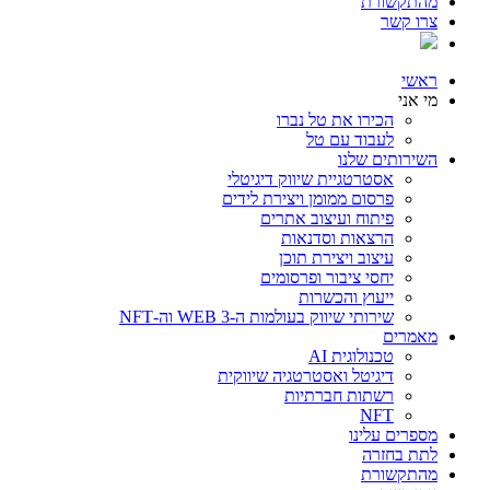
מהתקשורת
צרו קשר
ראשי
מי אני
הכירו את טל נברו
לעבוד עם טל
השירותים שלנו
אסטרטגיית שיווק דיגיטלי
פרסום ממומן ויצירת לידים
פיתוח ועיצוב אתרים
הרצאות וסדנאות
עיצוב ויצירת תוכן
יחסי ציבור ופרסומים
ייעוץ והכשרות
שירותי שיווק בעולמות ה-WEB 3 וה-NFT
מאמרים
טכנולוגית AI
דיגיטל ואסטרטגיה שיווקית
רשתות חברתיות
NFT
מספרים עלינו
לתת בחזרה
מהתקשורת