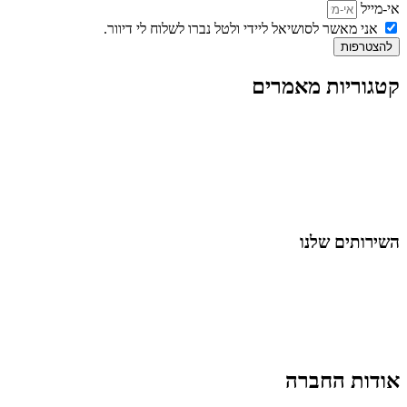
אי-מייל
אני מאשר לסושיאל ליידי ולטל נברו לשלוח לי דיוור.
להצטרפות
קטגוריות מאמרים
כל המאמרים
מאמרים על
בינה מלאכותית
מאמרי דיגיטל
נושאים כלליים
לייף-סטייל
החיים בסרטוני וידאו
השירותים שלנו
שיווק ובניית נוכחות באינסטגרם
אסטרטגיה וניהול תוכן
קמפיינים ממומנים וכלי קידום
עיצוב ופיתוח אתרים ודפי נחיתה
הרצאות וסדנאות
אודות החברה