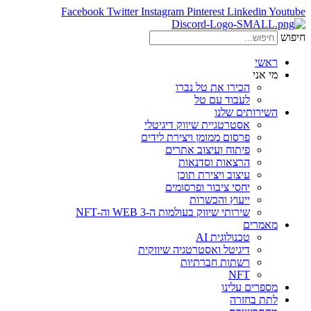
Facebook
Twitter
Instagram
Pinterest
Linkedin
Youtube
חיפוש
ראשי
מי אני
הכירו את טל נברו
לעבוד עם טל
השירותים שלנו
אסטרטגיית שיווק דיגיטלי
פרסום ממומן ויצירת לידים
פיתוח ועיצוב אתרים
הרצאות וסדנאות
עיצוב ויצירת תוכן
יחסי ציבור ופרסומים
ייעוץ והכשרות
שירותי שיווק בעולמות ה-WEB 3 וה-NFT
מאמרים
טכנולוגית AI
דיגיטל ואסטרטגיה שיווקית
רשתות חברתיות
NFT
מספרים עלינו
לתת בחזרה