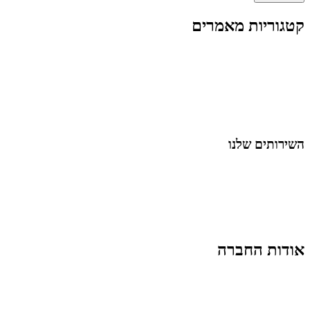
קטגוריות מאמרים
כל המאמרים
מאמרים על
בינה מלאכותית
מאמרי דיגיטל
נושאים כלליים
לייף-סטייל
החיים בסרטוני וידאו
השירותים שלנו
שיווק ובניית נוכחות באינסטגרם
אסטרטגיה וניהול תוכן
קמפיינים ממומנים וכלי קידום
עיצוב ופיתוח אתרים ודפי נחיתה
הרצאות וסדנאות
אודות החברה
מי זו טל נברו
לעבוד עם טל
לקוחות מספרים