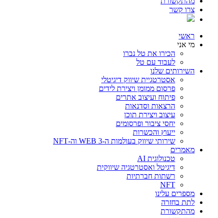
מהתקשורת
צרו קשר
ראשי
מי אני
הכירו את טל נברו
לעבוד עם טל
השירותים שלנו
אסטרטגיית שיווק דיגיטלי
פרסום ממומן ויצירת לידים
פיתוח ועיצוב אתרים
הרצאות וסדנאות
עיצוב ויצירת תוכן
יחסי ציבור ופרסומים
ייעוץ והכשרות
שירותי שיווק בעולמות ה-WEB 3 וה-NFT
מאמרים
טכנולוגית AI
דיגיטל ואסטרטגיה שיווקית
רשתות חברתיות
NFT
מספרים עלינו
לתת בחזרה
מהתקשורת