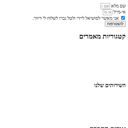
שם מלא
אי-מייל
אני מאשר לסושיאל ליידי ולטל נברו לשלוח לי דיוור.
להצטרפות
קטגוריות מאמרים
כל המאמרים
מאמרים על
בינה מלאכותית
מאמרי דיגיטל
נושאים כלליים
לייף-סטייל
החיים בסרטוני וידאו
השירותים שלנו
שיווק ובניית נוכחות באינסטגרם
אסטרטגיה וניהול תוכן
קמפיינים ממומנים וכלי קידום
עיצוב ופיתוח אתרים ודפי נחיתה
הרצאות וסדנאות