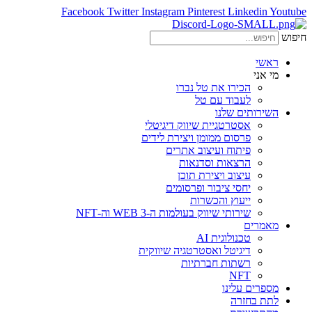
Facebook
Twitter
Instagram
Pinterest
Linkedin
Youtube
חיפוש
ראשי
מי אני
הכירו את טל נברו
לעבוד עם טל
השירותים שלנו
אסטרטגיית שיווק דיגיטלי
פרסום ממומן ויצירת לידים
פיתוח ועיצוב אתרים
הרצאות וסדנאות
עיצוב ויצירת תוכן
יחסי ציבור ופרסומים
ייעוץ והכשרות
שירותי שיווק בעולמות ה-WEB 3 וה-NFT
מאמרים
טכנולוגית AI
דיגיטל ואסטרטגיה שיווקית
רשתות חברתיות
NFT
מספרים עלינו
לתת בחזרה