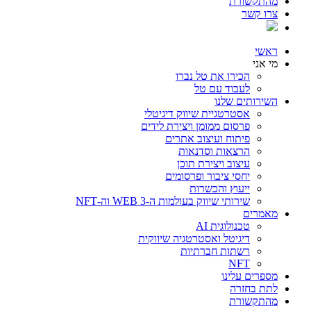
מהתקשורת
צרו קשר
ראשי
מי אני
הכירו את טל נברו
לעבוד עם טל
השירותים שלנו
אסטרטגיית שיווק דיגיטלי
פרסום ממומן ויצירת לידים
פיתוח ועיצוב אתרים
הרצאות וסדנאות
עיצוב ויצירת תוכן
יחסי ציבור ופרסומים
ייעוץ והכשרות
שירותי שיווק בעולמות ה-WEB 3 וה-NFT
מאמרים
טכנולוגית AI
דיגיטל ואסטרטגיה שיווקית
רשתות חברתיות
NFT
מספרים עלינו
לתת בחזרה
מהתקשורת