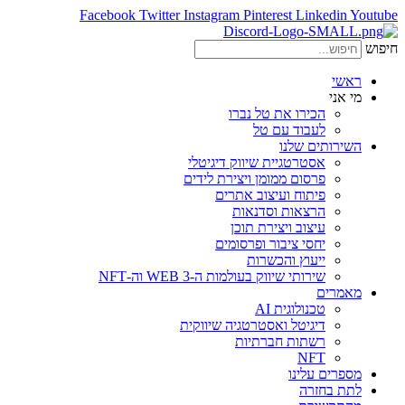
Facebook
Twitter
Instagram
Pinterest
Linkedin
Youtube
חיפוש
ראשי
מי אני
הכירו את טל נברו
לעבוד עם טל
השירותים שלנו
אסטרטגיית שיווק דיגיטלי
פרסום ממומן ויצירת לידים
פיתוח ועיצוב אתרים
הרצאות וסדנאות
עיצוב ויצירת תוכן
יחסי ציבור ופרסומים
ייעוץ והכשרות
שירותי שיווק בעולמות ה-WEB 3 וה-NFT
מאמרים
טכנולוגית AI
דיגיטל ואסטרטגיה שיווקית
רשתות חברתיות
NFT
מספרים עלינו
לתת בחזרה