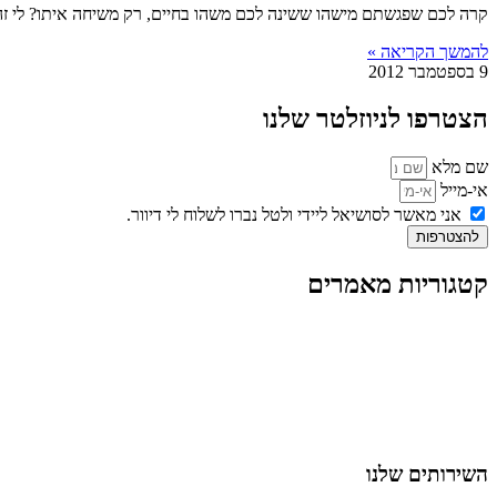
קרה לכם שפגשתם מישהו ששינה לכם משהו בחיים, רק משיחה איתו? לי זה ק
להמשך הקריאה »
9 בספטמבר 2012
הצטרפו לניוזלטר שלנו
שם מלא
אי-מייל
אני מאשר לסושיאל ליידי ולטל נברו לשלוח לי דיוור.
להצטרפות
קטגוריות מאמרים
כל המאמרים
מאמרים על
בינה מלאכותית
מאמרי דיגיטל
נושאים כלליים
לייף-סטייל
החיים בסרטוני וידאו
השירותים שלנו