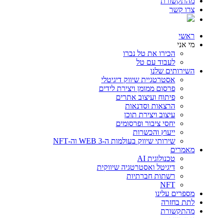
מהתקשורת
צרו קשר
ראשי
מי אני
הכירו את טל נברו
לעבוד עם טל
השירותים שלנו
אסטרטגיית שיווק דיגיטלי
פרסום ממומן ויצירת לידים
פיתוח ועיצוב אתרים
הרצאות וסדנאות
עיצוב ויצירת תוכן
יחסי ציבור ופרסומים
ייעוץ והכשרות
שירותי שיווק בעולמות ה-WEB 3 וה-NFT
מאמרים
טכנולוגית AI
דיגיטל ואסטרטגיה שיווקית
רשתות חברתיות
NFT
מספרים עלינו
לתת בחזרה
מהתקשורת