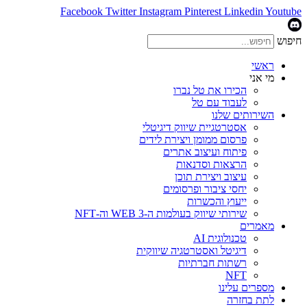
Facebook
Twitter
Instagram
Pinterest
Linkedin
Youtube
חיפוש
ראשי
מי אני
הכירו את טל נברו
לעבוד עם טל
השירותים שלנו
אסטרטגיית שיווק דיגיטלי
פרסום ממומן ויצירת לידים
פיתוח ועיצוב אתרים
הרצאות וסדנאות
עיצוב ויצירת תוכן
יחסי ציבור ופרסומים
ייעוץ והכשרות
שירותי שיווק בעולמות ה-WEB 3 וה-NFT
מאמרים
טכנולוגית AI
דיגיטל ואסטרטגיה שיווקית
רשתות חברתיות
NFT
מספרים עלינו
לתת בחזרה