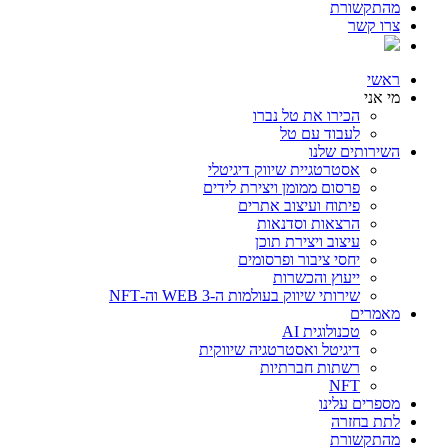
מהתקשורת
צרו קשר
ראשי
מי אני
הכירו את טל נברו
לעבוד עם טל
השירותים שלנו
אסטרטגיית שיווק דיגיטלי
פרסום ממומן ויצירת לידים
פיתוח ועיצוב אתרים
הרצאות וסדנאות
עיצוב ויצירת תוכן
יחסי ציבור ופרסומים
ייעוץ והכשרות
שירותי שיווק בעולמות ה-WEB 3 וה-NFT
מאמרים
טכנולוגית AI
דיגיטל ואסטרטגיה שיווקית
רשתות חברתיות
NFT
מספרים עלינו
לתת בחזרה
מהתקשורת