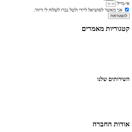
אי-מייל
אני מאשר לסושיאל ליידי ולטל נברו לשלוח לי דיוור.
להצטרפות
קטגוריות מאמרים
כל המאמרים
מאמרים על
בינה מלאכותית
מאמרי דיגיטל
נושאים כלליים
לייף-סטייל
החיים בסרטוני וידאו
השירותים שלנו
שיווק ובניית נוכחות באינסטגרם
אסטרטגיה וניהול תוכן
קמפיינים ממומנים וכלי קידום
עיצוב ופיתוח אתרים ודפי נחיתה
הרצאות וסדנאות
אודות החברה