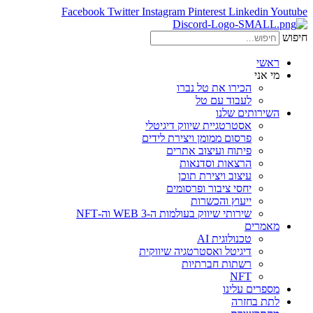
Facebook
Twitter
Instagram
Pinterest
Linkedin
Youtube
חיפוש
ראשי
מי אני
הכירו את טל נברו
לעבוד עם טל
השירותים שלנו
אסטרטגיית שיווק דיגיטלי
פרסום ממומן ויצירת לידים
פיתוח ועיצוב אתרים
הרצאות וסדנאות
עיצוב ויצירת תוכן
יחסי ציבור ופרסומים
ייעוץ והכשרות
שירותי שיווק בעולמות ה-WEB 3 וה-NFT
מאמרים
טכנולוגית AI
דיגיטל ואסטרטגיה שיווקית
רשתות חברתיות
NFT
מספרים עלינו
לתת בחזרה