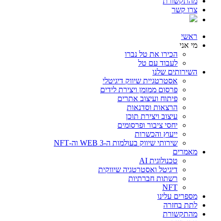
מהתקשורת
צרו קשר
ראשי
מי אני
הכירו את טל נברו
לעבוד עם טל
השירותים שלנו
אסטרטגיית שיווק דיגיטלי
פרסום ממומן ויצירת לידים
פיתוח ועיצוב אתרים
הרצאות וסדנאות
עיצוב ויצירת תוכן
יחסי ציבור ופרסומים
ייעוץ והכשרות
שירותי שיווק בעולמות ה-WEB 3 וה-NFT
מאמרים
טכנולוגית AI
דיגיטל ואסטרטגיה שיווקית
רשתות חברתיות
NFT
מספרים עלינו
לתת בחזרה
מהתקשורת