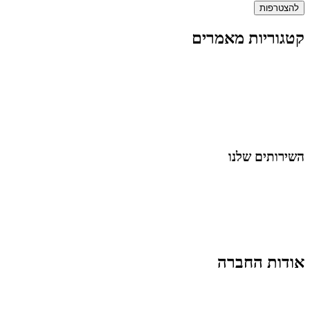
להצטרפות
קטגוריות מאמרים
כל המאמרים
מאמרים על
בינה מלאכותית
מאמרי דיגיטל
נושאים כלליים
לייף-סטייל
החיים בסרטוני וידאו
השירותים שלנו
שיווק ובניית נוכחות באינסטגרם
אסטרטגיה וניהול תוכן
קמפיינים ממומנים וכלי קידום
עיצוב ופיתוח אתרים ודפי נחיתה
הרצאות וסדנאות
אודות החברה
מי זו טל נברו
לעבוד עם טל