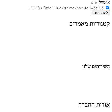
אי-מייל
אני מאשר לסושיאל ליידי ולטל נברו לשלוח לי דיוור.
להצטרפות
קטגוריות מאמרים
כל המאמרים
מאמרים על
בינה מלאכותית
מאמרי דיגיטל
נושאים כלליים
לייף-סטייל
החיים בסרטוני וידאו
השירותים שלנו
שיווק ובניית נוכחות באינסטגרם
אסטרטגיה וניהול תוכן
קמפיינים ממומנים וכלי קידום
עיצוב ופיתוח אתרים ודפי נחיתה
הרצאות וסדנאות
אודות החברה