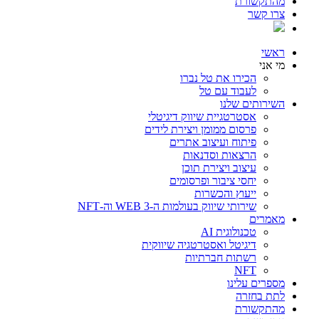
מהתקשורת
צרו קשר
ראשי
מי אני
הכירו את טל נברו
לעבוד עם טל
השירותים שלנו
אסטרטגיית שיווק דיגיטלי
פרסום ממומן ויצירת לידים
פיתוח ועיצוב אתרים
הרצאות וסדנאות
עיצוב ויצירת תוכן
יחסי ציבור ופרסומים
ייעוץ והכשרות
שירותי שיווק בעולמות ה-WEB 3 וה-NFT
מאמרים
טכנולוגית AI
דיגיטל ואסטרטגיה שיווקית
רשתות חברתיות
NFT
מספרים עלינו
לתת בחזרה
מהתקשורת