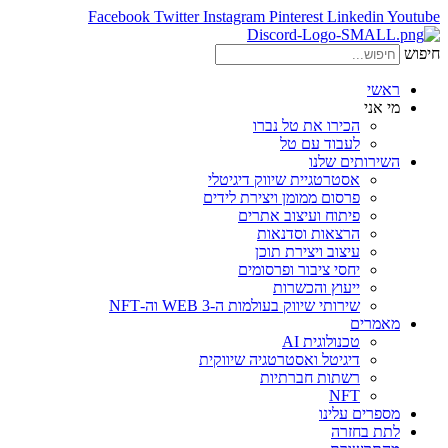
Facebook
Twitter
Instagram
Pinterest
Linkedin
Youtube
חיפוש
ראשי
מי אני
הכירו את טל נברו
לעבוד עם טל
השירותים שלנו
אסטרטגיית שיווק דיגיטלי
פרסום ממומן ויצירת לידים
פיתוח ועיצוב אתרים
הרצאות וסדנאות
עיצוב ויצירת תוכן
יחסי ציבור ופרסומים
ייעוץ והכשרות
שירותי שיווק בעולמות ה-WEB 3 וה-NFT
מאמרים
טכנולוגית AI
דיגיטל ואסטרטגיה שיווקית
רשתות חברתיות
NFT
מספרים עלינו
לתת בחזרה