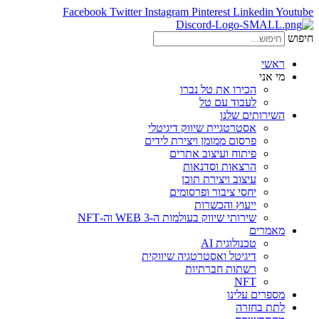
Facebook
Twitter
Instagram
Pinterest
Linkedin
Youtube
חיפוש
ראשי
מי אני
הכירו את טל נברו
לעבוד עם טל
השירותים שלנו
אסטרטגיית שיווק דיגיטלי
פרסום ממומן ויצירת לידים
פיתוח ועיצוב אתרים
הרצאות וסדנאות
עיצוב ויצירת תוכן
יחסי ציבור ופרסומים
ייעוץ והכשרות
שירותי שיווק בעולמות ה-WEB 3 וה-NFT
מאמרים
טכנולוגית AI
דיגיטל ואסטרטגיה שיווקית
רשתות חברתיות
NFT
מספרים עלינו
לתת בחזרה