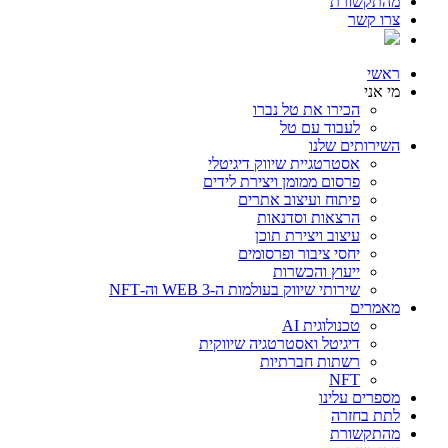
מהתקשורת
צרו קשר
ראשי
מי אני
הכירו את טל נברו
לעבוד עם טל
השירותים שלנו
אסטרטגיית שיווק דיגיטלי
פרסום ממומן ויצירת לידים
פיתוח ועיצוב אתרים
הרצאות וסדנאות
עיצוב ויצירת תוכן
יחסי ציבור ופרסומים
ייעוץ והכשרות
שירותי שיווק בעולמות ה-WEB 3 וה-NFT
מאמרים
טכנולוגית AI
דיגיטל ואסטרטגיה שיווקית
רשתות חברתיות
NFT
מספרים עלינו
לתת בחזרה
מהתקשורת