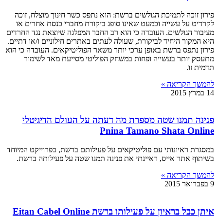
פירון זוכה לתמיכת הגולשים ברשת: הוא נתפס כשר חינוך מוצלח, זוכה
לקרדיט על עשייה וכמעט שאינו סופג ביקורת מחברי כנסת אחרים או
מציבור הגולשים. העובדה כי הוא רב החבר המפלגה שיוצאת נגד החרדים
היא המקור היחיד לביקורת, שעולה לעתים באתרים חילוניים ו/או דתיים.
פירון נתפס ברשת באופן ערכי יותר משאר הפוליטיקאים. העובדה כי הוא
מתעסק יותר בעשייה ופחות במשחק הפוליטי מסייעת מאד לשימור
תדמית זו.
להמשך הקריאה »
14 במרץ 2015
פנינה תמנו שטה מספרת מה דעתה על העולם הדיגיטלי
Pnina Tamano Shata Online
במסגרת ראיונותי עם פוליטיקאים על פעילותם ברשת, בפרוייקט המיוחד
בשיתוף אתר אייס, ראיינתי את פנינה תמנו שטה על פעילותה ברשת.
להמשך הקריאה »
9 בפברואר 2015
איתן כבל בראיון על פעילותו ברשת Eitan Cabel Online