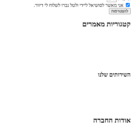
אני מאשר לסושיאל ליידי ולטל נברו לשלוח לי דיוור.
להצטרפות
קטגוריות מאמרים
כל המאמרים
מאמרים על
בינה מלאכותית
מאמרי דיגיטל
נושאים כלליים
לייף-סטייל
החיים בסרטוני וידאו
השירותים שלנו
שיווק ובניית נוכחות באינסטגרם
אסטרטגיה וניהול תוכן
קמפיינים ממומנים וכלי קידום
עיצוב ופיתוח אתרים ודפי נחיתה
הרצאות וסדנאות
אודות החברה
מי זו טל נברו