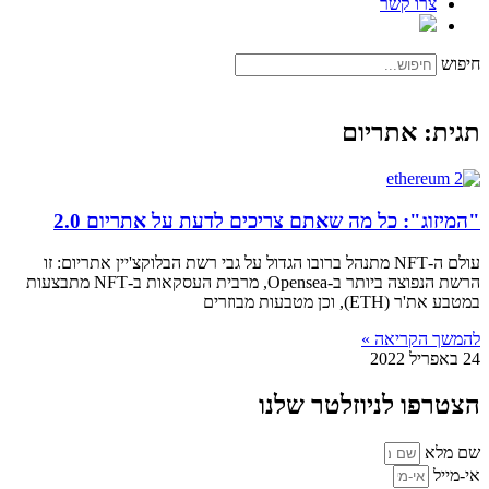
צרו קשר
חיפוש
תגית: אתריום
"המיזוג": כל מה שאתם צריכים לדעת על אתריום 2.0
עולם ה-NFT מתנהל ברובו הגדול על גבי רשת הבלוקצ'יין אתריום: זו
הרשת הנפוצה ביותר ב-Opensea, מרבית העסקאות ב-NFT מתבצעות
במטבע את'ר (ETH), וכן מטבעות מבוזרים
להמשך הקריאה »
24 באפריל 2022
הצטרפו לניוזלטר שלנו
שם מלא
אי-מייל