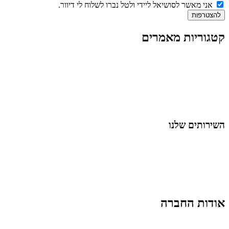
אני מאשר לסושיאל ליידי ולטל נברו לשלוח לי דיוור.
להצטרפות
קטגוריות מאמרים
כל המאמרים
מאמרים על
בינה מלאכותית
מאמרי דיגיטל
נושאים כלליים
לייף-סטייל
החיים בסרטוני וידאו
השירותים שלנו
שיווק ובניית נוכחות באינסטגרם
אסטרטגיה וניהול תוכן
קמפיינים ממומנים וכלי קידום
עיצוב ופיתוח אתרים ודפי נחיתה
הרצאות וסדנאות
אודות החברה
מי זו טל נברו