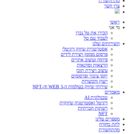
מהתקשורת
צרו קשר
ראשי
מי אני
הכירו את טל נברו
לעבוד עם טל
השירותים שלנו
אסטרטגיית שיווק דיגיטלי
פרסום ממומן ויצירת לידים
פיתוח ועיצוב אתרים
הרצאות וסדנאות
עיצוב ויצירת תוכן
יחסי ציבור ופרסומים
ייעוץ והכשרות
שירותי שיווק בעולמות ה-WEB 3 וה-NFT
מאמרים
טכנולוגית AI
דיגיטל ואסטרטגיה שיווקית
רשתות חברתיות
NFT
מספרים עלינו
לתת בחזרה
מהתקשורת