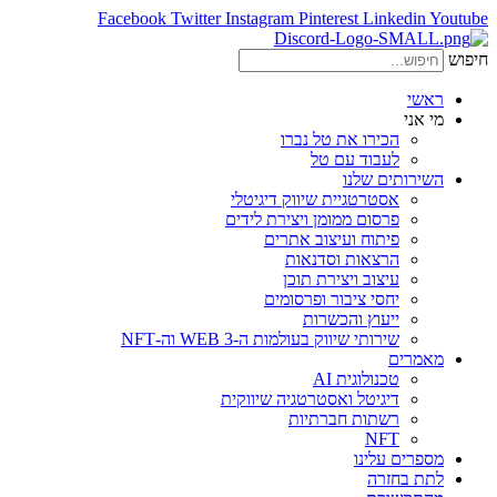
Facebook
Twitter
Instagram
Pinterest
Linkedin
Youtube
חיפוש
ראשי
מי אני
הכירו את טל נברו
לעבוד עם טל
השירותים שלנו
אסטרטגיית שיווק דיגיטלי
פרסום ממומן ויצירת לידים
פיתוח ועיצוב אתרים
הרצאות וסדנאות
עיצוב ויצירת תוכן
יחסי ציבור ופרסומים
ייעוץ והכשרות
שירותי שיווק בעולמות ה-WEB 3 וה-NFT
מאמרים
טכנולוגית AI
דיגיטל ואסטרטגיה שיווקית
רשתות חברתיות
NFT
מספרים עלינו
לתת בחזרה